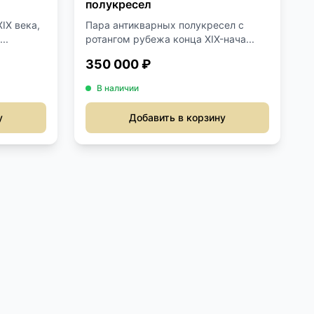
полукресел
IX века,
Пара антикварных полукресел с
..
ротангом рубежа конца XIX-нача...
350 000 ₽
В наличии
у
Добавить в корзину