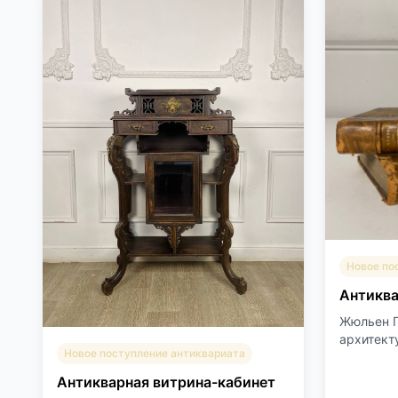
Новое по
Антиква
Жюльен Г
архитекту
Новое поступление антиквариата
Антикварная витрина-кабинет