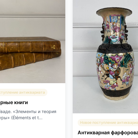
ступление антиквариата
рные книги
ваде. «Элементы и теория
ры» (Éléments et t...
Новое поступление антиквари
Антикварная фарфорова