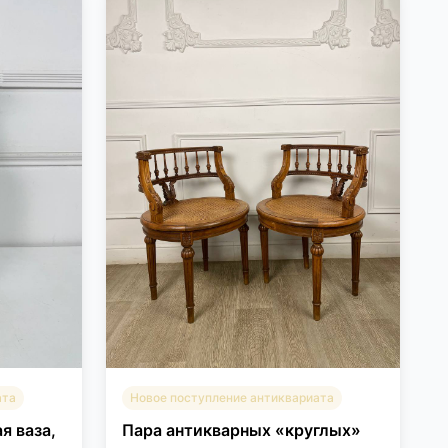
ата
Новое поступление антиквариата
я ваза,
Пара антикварных «круглых»