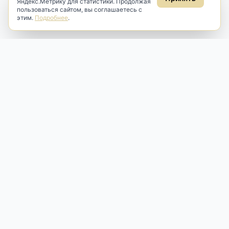
Яндекс.Метрику для статистики. Продолжая
пользоваться сайтом, вы соглашаетесь с
этим.
Подробнее
.
Antik & Brut
Антикварный магазин
Наш антикварный магазин специализируется на продаже
антикварных предметов и фарфора, изделий
художественной культуры и предметов старины разных
эпох. Мы предлагаем профессиональную реставрацию,
аренду и бережную продажу редких вещей для интерьера
и коллекционирования.