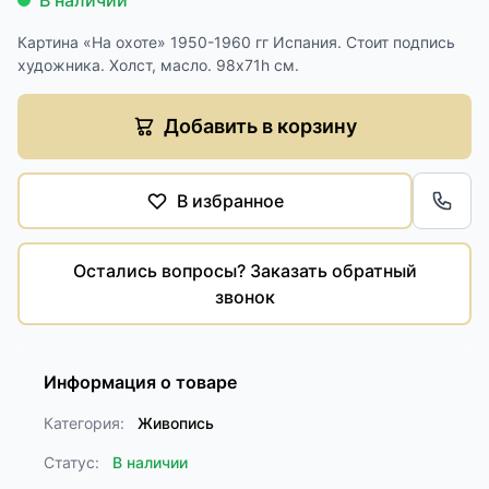
В наличии
Картина «На охоте» 1950-1960 гг Испания. Стоит подпись
художника. Холст, масло. 98х71h см.
Добавить в корзину
В избранное
Обра
Остались вопросы? Заказать обратный
звонок
Информация о товаре
Категория:
Живопись
Статус:
В наличии