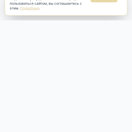
пользоваться сайтом, вы соглашаетесь с
этим.
Подробнее
.
Antik & Brut
Антикварный магазин
Наш антикварный магазин специализируется на продаже
антикварных предметов и фарфора, изделий
художественной культуры и предметов старины разных
эпох. Мы предлагаем профессиональную реставрацию,
аренду и бережную продажу редких вещей для интерьера
и коллекционирования.