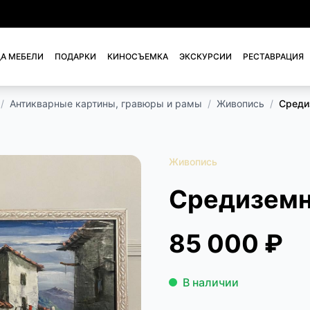
А МЕБЕЛИ
ПОДАРКИ
КИНОСЪЕМКА
ЭКСКУРСИИ
РЕСТАВРАЦИЯ
/
Антикварные картины, гравюры и рамы
/
Живопись
/
Среди
Живопись
Средиземн
85 000 ₽
В наличии