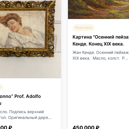
Живопись
Картина "Осенний пейз
Кенде. Конец XIX века.
Жан Кенде. Осенний пейзаж
XIX века. Масло, холст. Р...
ь
onno” Prof. Adolfo
u
асло. Подпись верхний
гол. Оригинальный дере...
000 ₽
450 000 ₽