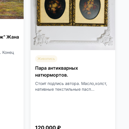
аж" Жана
. Конец
Живопись
Пара антикварных
натюрмортов.
Стоит подпись автора. Масло,холст,
нативные текстильные пасп...
120 000 ₽