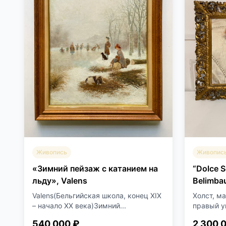
Живопис
Живопись
“Dolce S
«Зимний пейзаж с катанием на
Belimba
льду», Valens
Холст, м
Valens(Бельгийская школа, конец XIX
правый у
– начало XX века)Зимний...
540 000 ₽
2 300 