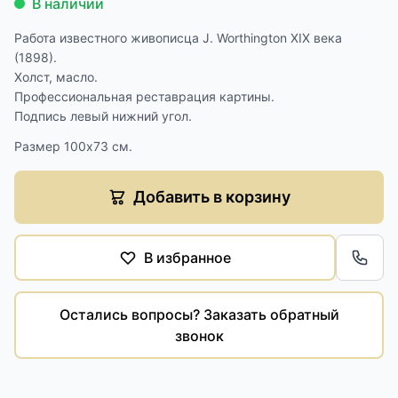
В наличии
Работа известного живописца J. Worthington XIX века
(1898).
Холст, масло.
Профессиональная реставрация картины.
Подпись левый нижний угол.
Размер 100х73 см.
Добавить в корзину
В избранное
Обра
Остались вопросы? Заказать обратный
звонок