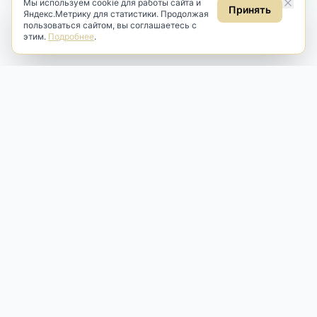
Мы используем cookie для работы сайта и
Принять
Яндекс.Метрику для статистики. Продолжая
пользоваться сайтом, вы соглашаетесь с
этим.
Подробнее
.
Antik & Brut
Антикварный магазин
Наш антикварный магазин специализируется на продаже
антикварных предметов и фарфора, изделий
художественной культуры и предметов старины разных
эпох. Мы предлагаем профессиональную реставрацию,
аренду и бережную продажу редких вещей для интерьера
и коллекционирования.