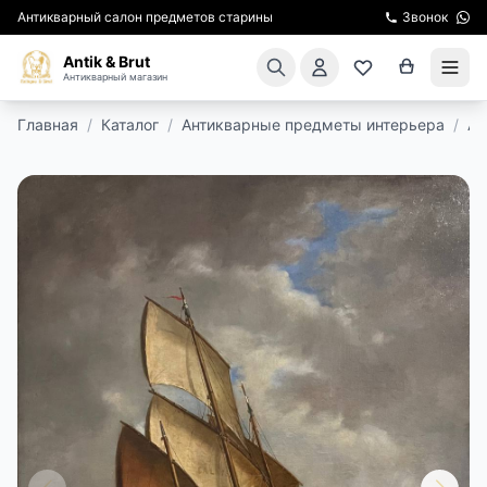
Антикварный салон предметов старины
Звонок
Antik & Brut
Антикварный магазин
Главная
/
Каталог
/
Антикварные предметы интерьера
/
Ан
КАТАЛОГ
АРЕНДА МЕБЕЛИ
ПОДАРКИ
КИНОСЪЕМКА
ЭКСКУРСИИ
РЕСТАВРАЦИЯ
КУРСЫ ПО РЕСТАВРАЦИИ