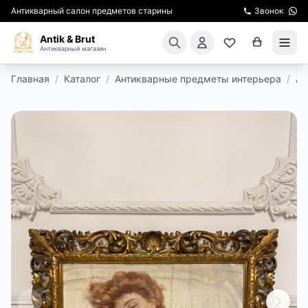
Антикварный салон предметов старины
Звонок
Antik & Brut
Антикварный магазин
Главная
/
Каталог
/
Антикварные предметы интерьера
/
Ан
КАТАЛОГ
АРЕНДА МЕБЕЛИ
ПОДАРКИ
КИНОСЪЕМКА
ЭКСКУРСИИ
РЕСТАВРАЦИЯ
КУРСЫ ПО РЕСТАВРАЦИИ