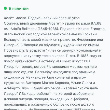
В наличии
Холст, масло. Подпись верхний правый угол.
Оригинальный деревянный багет. Размер по раме 87х68
см. Adolfo Belimbau (1845-1938). Родился в Каире, Египет в
итальянской сефардской еврейской семье из Тосканы.
Большую часть своей жизни он прожил во Флоренции или
Ливорно. В Ливорно он обучался у художника по имени
Провансаль. В возрасте 17 лет он занялся коммерцией и
вернулся к искусству только через 11 лет. В 1886 году он
помог организовать выставку изящных искусств в
Ливорно, городе, который становился местом летнего
пляжного отдыха. Белимбау находился под влиянием
художников Маккьяолии был коллегой и другом
художников Витторио Маттео Коркоса, Ульви Льеги и
Альберто Пизы. Среди его работ - картина "Усита даль
Лаворо" ("Выход с работы"), на которой изображена
длинная очередь женщин, выходящих с фабрики,
переходящих в оживленную болтовню после долгого
рабочего дня. На Венецианском мостре 1887 года он