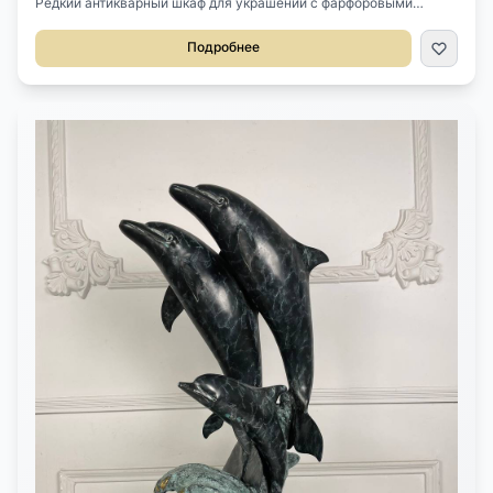
Редкий антикварный шкаф для украшений с фарфоровыми
пластами.Антикварный шкаф второй половины XIX века,
Франция. Выполнен из и эбенового дерева, ящички внутри из
Подробнее
красного дерева. Оригинальная фурнитура из золоченой
бронзы. Оригинальные замки. Внутри три полочки и
оригинальные зеркала с фацетом на боковинах. Фасад украшен
оригинальными фарфоровыми пластами с ручной росписью.
Размер 80х39х141h см.На выдвижном ящике стоит клеймо
Grand magasin de Paris. Согласно архивным документам, в 1880-
х годах «Парiжский большой магазинъ», расположенный по
адресу Невский проспект, д. 20, принадлежал купцу 2-ой
гильдии Фёдорову Фёдору Фёдоровичу и торговал бронзовыми,
фарфоровыми, а также галантерейными товарами. Магазин был
основан в 1850-х годах французским подданным, купцом 2-й
гильдии Луи Александром Дюбуа (1821-?). При его преемниках
торговля велась под торговым названием «Grand magasin de
Paris».Редкий предмет музейного уровня. Представляет собой
историческую, художественную и коллекционную ценность.