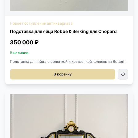
Новое поступление антиквариата
Подставка для яйца Robbe & Berking для Chopard
350 000 ₽
В наличии
Подставка для яйца с солонкой и крышечкой коллекция Butterfly
Robbe@Burking совместно с Домом Chopard.Выполнена из
стерлингового серебра 925 пробы.300 гр.Диаметр 10
В корзину
см.Высота 13 см.