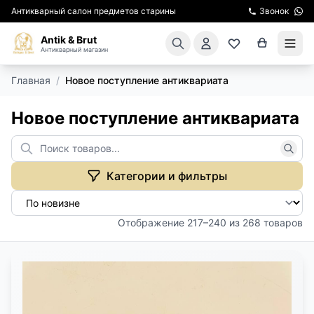
Антикварный салон предметов старины
Звонок
Antik & Brut
Антикварный магазин
Главная
/
Новое поступление антиквариата
КАТАЛОГ
Новое поступление антиквариата
АРЕНДА МЕБЕЛИ
ПОДАРКИ
Категории и фильтры
КИНОСЪЕМКА
Отображение 217–240 из 268 товаров
ЭКСКУРСИИ
РЕСТАВРАЦИЯ
КУРСЫ ПО РЕСТАВРАЦИИ