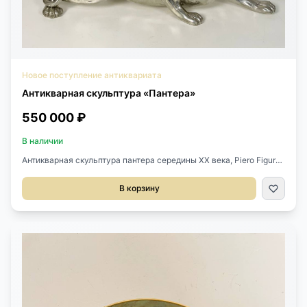
Новое поступление антиквариата
Антикварная скульптура «Пантера»
550 000 ₽
В наличии
Антикварная скульптура пантера середины XX века, Piero Figura
Atena, Италия.Выполнена из олова, серебрение.Стоят клейма на
лапках.Размер 76х26х25h см.
В корзину