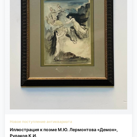
(Christie’s, Bonhams, Dorotheum, Bernaerts), где востребованы у
коллекционеровтрадиционной пейзажной
живописи.СостояниеЕстественный равномерный кракелюр. На
обороте — небольшое старое укрепление холста(заплатка).
Подрамник заменён.
Новое поступление антиквариата
Иллюстрация к поэме М.Ю. Лермонтова «Демон»,
Рудаков К.И.