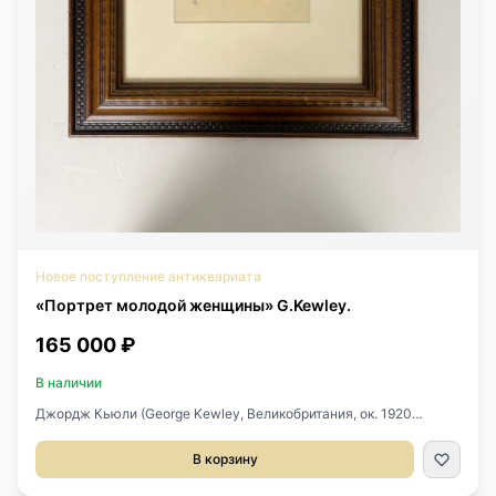
Новое поступление антиквариата
«Портрет молодой женщины» G.Kewley.
165 000 ₽
В наличии
Джордж Кьюли (George Kewley, Великобритания, ок. 1920
г.)Графит, сангина по тонированной бумаге.Размер по раме
43х38 см.Элегантный и тонкий портрет, выполненный в
В корзину
характерной для начала XX века манере,сочетающей реализм и
легкие декоративные акценты. Мягкие линии и