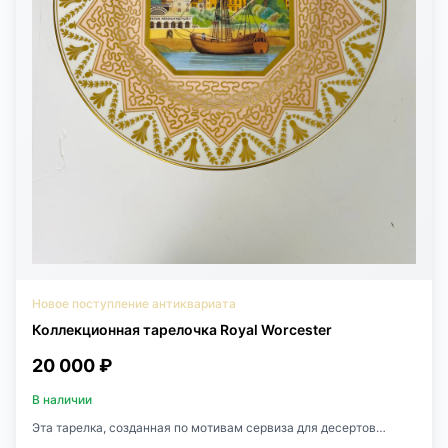
Корнилова — штамп и инвентарный номер на
оборотеподтверждают сохранность provenance, что повышает
историческую и коллекционнуюзначимость
работы.СостояниеХорошая сохранность для работы 1940 года:
бумага с лёгким естественным тономвремени, незначительные
точки foxing, без утрат красочного слоя. Лист пригоден
кмузейному экспонированию.Коллекционная ценность•
Оригинальная авторская работа с подписью и датой• Тематика
— Лермонтов, «Демон» — востребована на арт-рынке• Зрелый
творческий период Рудакова• Чёткий provenance (собрание
Корнилова)
Новое поступление антиквариата
Коллекционная тарелочка Royal Worcester
20 000 ₽
В наличии
Эта тарелка, созданная по мотивам сервиза для десертов
Chamberlain Worcester 1816 года, украшена бордюром в стиле