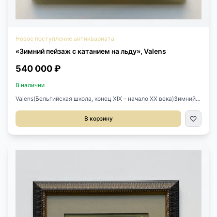
Новое поступление антиквариата
«Зимний пейзаж с катанием на льду», Valens
540 000 ₽
В наличии
Valens(Бельгийская школа, конец XIX – начало XX века)Зимний
пейзаж с катанием на льдуОколо 1890–1910 гг.Масло,
холстРазмер: 46 × 65 смПодпись внизу слева: ValensРама —
В корзину
поздняя, фабричного изготовления (ARQUATI, Италия, вторая
половина XX века)Многофигурная зимняя сцена, выполненная в
традиции голландских мастеров XVII века (ХендрикАверкамп и
последователи), но с характерными чертами бельгийской
живописи периода fin de siècle.На переднем плане — женщина у
костра, мужчина с собакой и отдыхающий спаниель, на заднем
—замёрзшая река с катающимися в санях и фигуристами.
Туманная атмосфера, мягкий зимний свет итщательная
прорисовка деталей создают эффект присутствия и передают
настроение старогоевропейского города.Автор — Valens,
представитель бельгийской школы конца XIX – начала XX века,
известный своимизимними пейзажами с жанровыми сценами.
Работы художника встречаются на европейскихаукционах