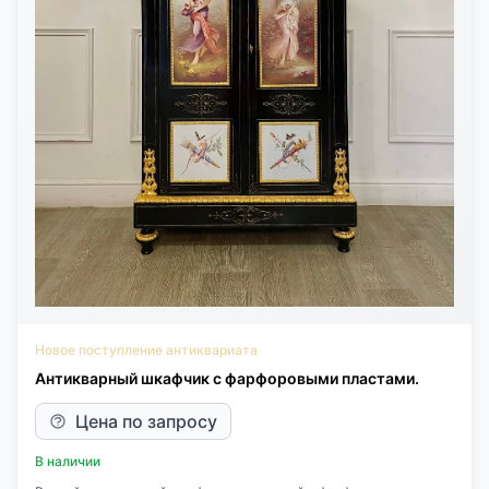
цветочных иносказаний обозначали вдохновение и творческие
достижения, служили выражением восхищения и даже тайной
любви. Размер 111х56х183h см.Высота столешницы 83
см.Приобретен в начале XX века в Большом Парижском
магазине на Невском проспекте, 20 в Санкт-Петербурге.
Выдвижной ящик отмечен оригинальным клеймом магазина.
Редкий предмет музейного уровня. Представляет культурную и
историческую ценность.
Новое поступление антиквариата
Антикварный шкафчик с фарфоровыми пластами.
Цена по запросу
В наличии