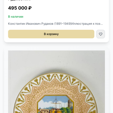
495 000 ₽
В наличии
Константин Иванович Рудаков (1891–1949)Иллюстрация к поэме
М. Ю. Лермонтова «Демон»1940Тушь, перо, акварель по
бумагеРазмер: 29 × 21 смПодпись и дата в правом нижнем углу:
В корзину
К. Рудаков 1940На обороте — коллекционный штамп: Собрание
И. Е. Корнилова № 1908Оригинальная авторская работа
Константина Рудакова — одного из ведущих мастеровсоветской
книжной графики. Композиция, предположительно,
иллюстрирует ключевойэпизод из поэмы М. Ю. Лермонтова
«Демон» — трагической истории падшего духа икняжны
Тамары. В сцене соединены драматизм сюжета, экспрессия
линий и утончённаяколористическая работа: фигуры героинь
парят среди горных пейзажей, в окружениифантастических
птиц, что отсылает к кавказской тематике произведения.Работа
создана в зрелый период творчества художника, когда он
активно обращался кклассической литературе, формируя яркие
визуальные образы, сочетающиеакадемическую школу и
элементы модерна.ХудожникК. И. Рудаков — выдающийся
график, сценограф, педагог. Учился у Э. Лансере, Б.Кустодиева,
Д. Кардовского. Иллюстрировал произведения Пушкина,
Лермонтова,Гоголя, Толстого, Гофмана. Его работы находятся в
собрании Государственного Русскогомузея, Третьяковской
галереи, Пушкинского дома, а также в ведущих
частныхколлекциях.ПроисхождениеЧастная коллекция И. Е.