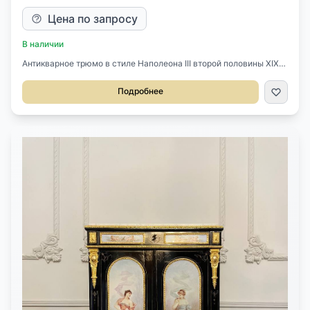
Цена по запросу
В наличии
Антикварное трюмо в стиле Наполеона III второй половины XIX
века, Франция.Выполнено из и эбенового дерева, ящички
внутри из красного дерева.Оригинальная фурнитура из
Подробнее
золоченой бронзы.Оригинальные замки. Четыре выдвижных
ящичка и один секретный по центру выдвижной ящичек.
Оригинальные зеркала с фацетом и мраморная столешница из
белого мрамора. Фасад шкафчика украшают оригинальные
фарфоровые пласты с изображением играющих путти и
цветочной гирлянды, в которой узнаются розы, клематисы,
ромашки, незабудки и ветка шиповника. Выбор цветов,
составляющих живописную гирлянду, далеко не случаен.
Согласно особому "языку цветов", который cложился в
дворянской культуре XVIII-XIX столетий, каждый из них обладает
особым тайным смыслом, понятным избранному кругу
посвящённых. Так, розы ассоциировалась с романтической
любовью и ассоциировалась с нежными чувствами, шиповник
обозначал искреннюю преданность. Незабудка, ставшая одним
из самых популярных цветочных образов в литературе
сентиментализма, символизировала верность и привязанность
(например, в книге в книге «Язык цветов» русского поэта Д. П.
Ознобишина образ незабудки расшифровывается как «Пусть
мой образ навсегда обитает в твоем сердце»). Экзотические
клематисы, завезенные в Европу из Японии и Китая, на языке