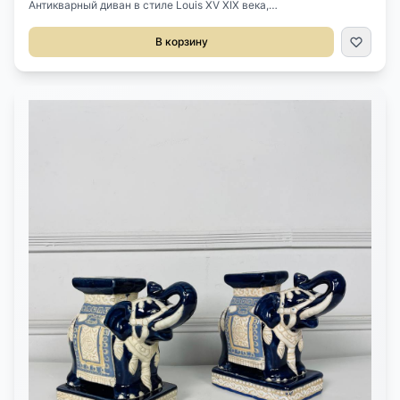
Антикварный диван в стиле Louis XV XIX века,
Франция.Выполнен из массива ореха.Великолепная
резьба.После профессиональной реставрации.Винтажная новая
В корзину
ткань (велюр) благородного лососевого цвета.Размер
178х60х108h см.Высота сиденья 40 см.