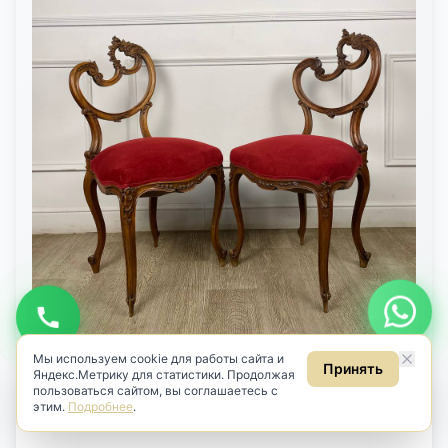
Будьте в курсе новинок
Узнавайте первыми о новом антиквариате
Подписаться
Даю
согласие на обработку персональных данных
в соответствии
с
Политикой
.
Даю
согласие на получение рекламных и информационных
рассылок
(ст. 18 ФЗ «О рекламе»).
Мы используем cookie для работы сайта и
Принять
Яндекс.Метрику для статистики. Продолжая
пользоваться сайтом, вы соглашаетесь с
Новое поступление антиквариата
этим.
Подробнее
.
Пара антикварных дамских стульчиков