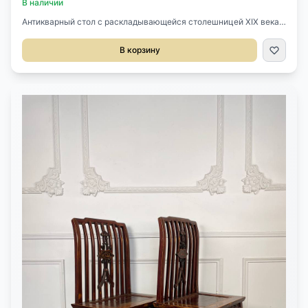
В наличии
Антикварный стол с раскладывающейся столешницей XIX века,
Франция.Один выдвигающийся ящик.Маркетри, бронза.Богатая
инкрустация ценными породами дерева, оригинальная
В корзину
бронзовая фурнитура.С двух сторон поднимается
столешница.Размер 75/108х52х75h см.