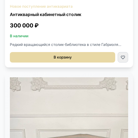
Новое поступление антиквариата
Антикварный кабинетный столик
300 000 ₽
В наличии
Редкий вращающийся столик-библиотека в стиле Габриэля
Виардо. Выполнен из массива красного дерева.Размер
50х50х87h см.Габриэль Виардо (1830–1906) — французский
В корзину
краснодеревщик, работавший в модном во второй половине ХIХ
века китайско-японском стиле. Основал собственную
мастерскую и мебельный магазин в Париже под названием
«Виардо братья и Ко». В 1867 году на Всемирной выставке
удостоен четырех медалей. В 1885 году после участия в
Антверпенской выставке стал рыцарем Почетного легиона.
Дважды удостоен Золотой медали на Всемирной выставке в
Париже в 1889 и 1900 году. Габриэль Виардо считается главным
законодателем мебельной моды на китайско-японский стиль, в
котором экзотические мотивы и орнаменты соединились с
европейским пониманием комфорта.