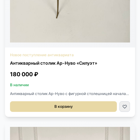
Новое поступление антиквариата
Антикварный столик Ар-Нуво «Силуэт»
180 000 ₽
В наличии
Антикварный столик Ар-Нуво с фигурной столешницей начала
XX века (1900-1920), Франция.Выполнен из бронзы.Верхнюю
столешницу украшает силуэт девушки.Лёгкий, ажурный,
В корзину
изящный.Размер 39х30х73h см.