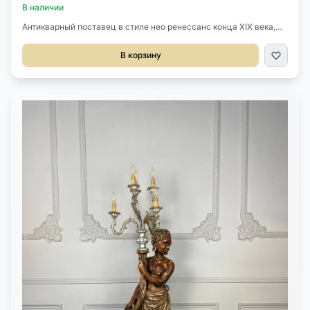
В наличии
Антикварный поставец в стиле нео ренессанс конца XIX века,
Франция.Выполнен из массива ореха и позолоты.Великолепная
резьба.Размер 90х46х182h см.
В корзину