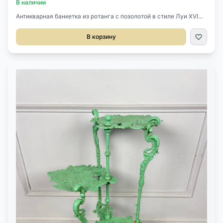
В наличии
Антикварная банкетка из ротанга с позолотой в стиле Луи XVI
конца XIX-начала XX века, Франция.Размер 65х40х69h
смВысота от Пола 44 см.
В корзину