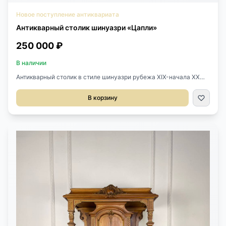
Новое поступление антиквариата
Антикварный столик шинуазри «Цапли»
250 000 ₽
В наличии
Антикварный столик в стиле шинуазри рубежа XIX-начала XX
веков, Китай.Выполнен из массива дерева, роспись.Размер
56х36х76h см.
В корзину