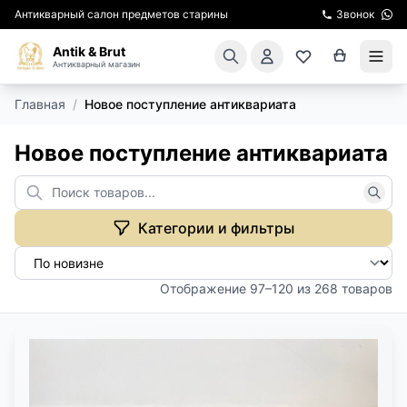
Антикварный салон предметов старины
Звонок
Antik & Brut
Антикварный магазин
Главная
/
Новое поступление антиквариата
КАТАЛОГ
Новое поступление антиквариата
АРЕНДА МЕБЕЛИ
ПОДАРКИ
Категории и фильтры
КИНОСЪЕМКА
Отображение 97–120 из 268 товаров
ЭКСКУРСИИ
РЕСТАВРАЦИЯ
КУРСЫ ПО РЕСТАВРАЦИИ