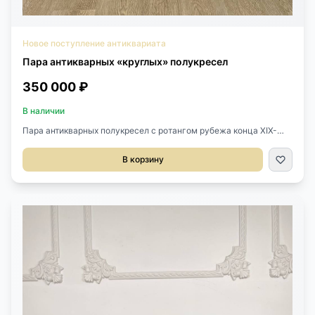
Новое поступление антиквариата
Пара антикварных «круглых» полукресел
350 000 ₽
В наличии
Пара антикварных полукресел с ротангом рубежа конца XIX-
начала XX века, Франция.Выполнены из массива ореха и
натурального ротанга.Красивая балюстрада украшает спинку
В корзину
кресел.Размер 52х48х72h см.Высота сиденья от пола 44 см.