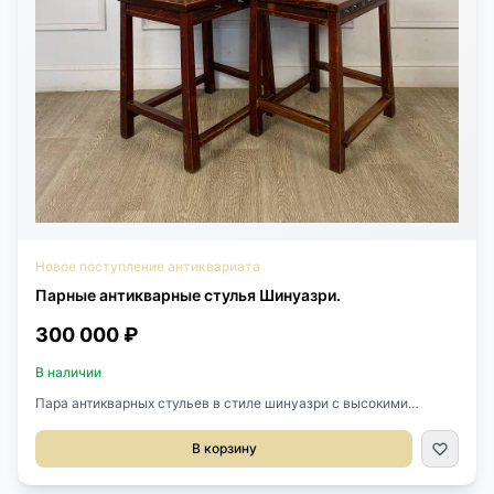
Новое поступление антиквариата
Парные антикварные стулья Шинуазри.
300 000 ₽
В наличии
Пара антикварных стульев в стиле шинуазри с высокими
спинками, XIX век, Китай.Выполнены из массива красного
дерева.Размер 50х38х106h см.Высота сиденья 55 см.Цена за
В корзину
пару.