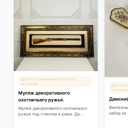
Другие антикварные предметы
интерьера
Другие а
интерьер
Муляж декоративного
Дамский
охотничьего ружья.
Винтажны
Муляж декоративного охотничьего
набор из 
ружья под стеклом в раме. Дв...