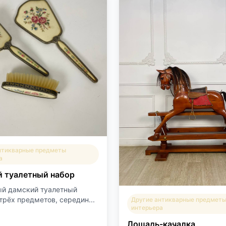
нтикварные предметы
а
 туалетный набор
й дамский туалетный
трёх предметов, середин...
Другие антикварные предмет
интерьера
Лошадь-качалка