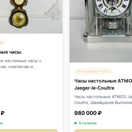
ры
ные часы.
е настенные часы с
ом, компасом и
Антикварные часы
о...
Часы настольные ATM
Jaeger-le-Coultre
Часы настольные ATMOS Jae
Coultre, Швейцария.Выполне
 ₽
980 000 ₽
ии
В наличии