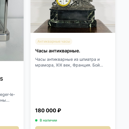
Антикварные часы
Часы антикварные.
Часы антикварные из шпиатра и
мрамора, XIX век, Франция. Бой...
OS
ger-le-
ны...
180 000 ₽
В наличии