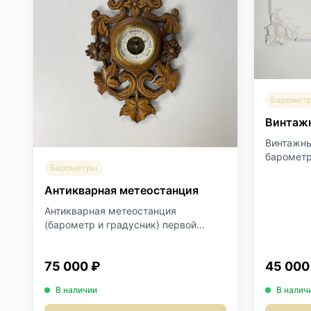
Баромет
Винтаж
Винтажны
барометр
Барометры
градусник
Антикварная метеостанция
Антикварная метеостанция
(барометр и градусник) первой
полов...
75 000 ₽
45 000
В наличии
В налич