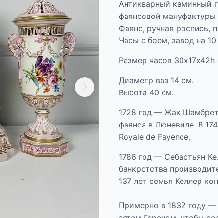
Антикварный каминный га
фаянсовой мануфактуры Lu
Фаянс, ручная роспись, 
Часы с боем, завод на 10
Размер часов 30х17х42h 
Диаметр ваз 14 см.
Высота 40 см.
1728 год — Жак Шамбрет
фаянса в Люневиле. В 17
Royale de Fayence.
1786 год — Себастьян К
банкротства производите
137 лет семья Келлер к
Примерно в 1832 году —
зятем Гереном, чтобы со