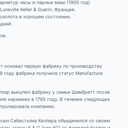
рнитур часы и парные вазы (1900 год)
neville Keller & Guerin, Франция.
позолота в хорошем состоянии.
 дней.
см.
т основал первую фабрику по производству
49 году фабрика получила статус Manufacture
еллер выкупил фабрику у семьи Шамбретт после
ля керамики в 1785 году. В течение следующих
онтролировала компанию.
 сын Себастьяна Келлера объединился со своим
здать марку K & G (или KG) от фамилий Келлер и