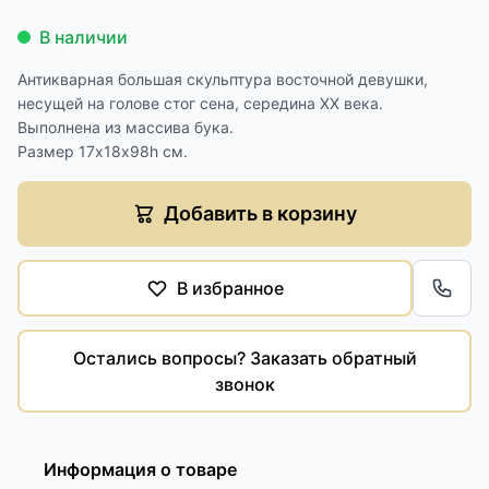
В наличии
Антикварная большая скульптура восточной девушки,
несущей на голове стог сена, середина XX века.
Выполнена из массива бука.
Размер 17х18х98h см.
Добавить в корзину
В избранное
Обра
Остались вопросы? Заказать обратный
звонок
Информация о товаре