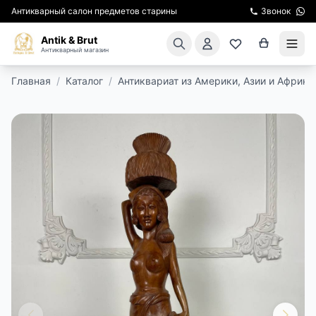
Антикварный салон предметов старины
Звонок
Antik & Brut
Антикварный магазин
Главная
/
Каталог
/
Антиквариат из Америки, Азии и Африки
КАТАЛОГ
АРЕНДА МЕБЕЛИ
ПОДАРКИ
КИНОСЪЕМКА
ЭКСКУРСИИ
РЕСТАВРАЦИЯ
КУРСЫ ПО РЕСТАВРАЦИИ