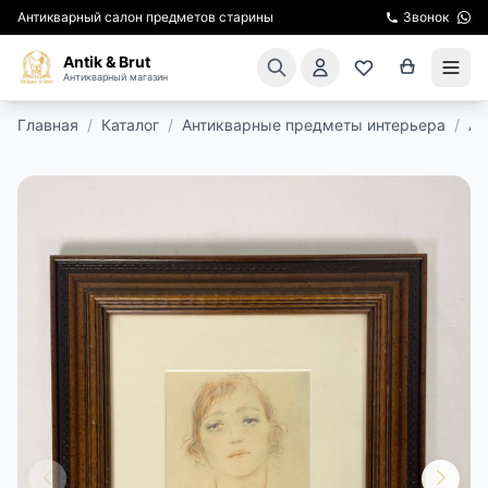
Антикварный салон предметов старины
Звонок
Antik & Brut
Антикварный магазин
Главная
/
Каталог
/
Антикварные предметы интерьера
/
Ан
КАТАЛОГ
АРЕНДА МЕБЕЛИ
ПОДАРКИ
КИНОСЪЕМКА
ЭКСКУРСИИ
РЕСТАВРАЦИЯ
КУРСЫ ПО РЕСТАВРАЦИИ