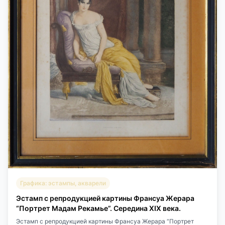
Графика: эстампы, акварели
Эстамп с репродукцией картины Франсуа Жерара
“Портрет Мадам Рекамье”. Середина XIX века.
Эстамп с репродукцией картины Франсуа Жерара “Портрет