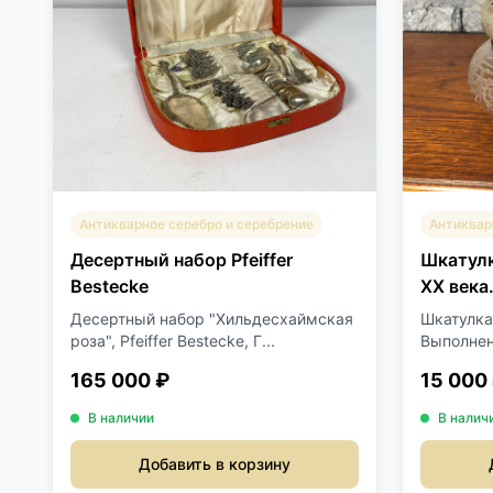
Антикварное серебро и серебрение
Антиквар
Десертный набор Pfeiffer
Шкатулк
Bestecke
XX века
Десертный набор "Хильдесхаймская
Шкатулка
роза", Pfeiffer Bestecke, Г...
Выполнена
165 000 ₽
15 000
В наличии
В налич
Добавить в корзину