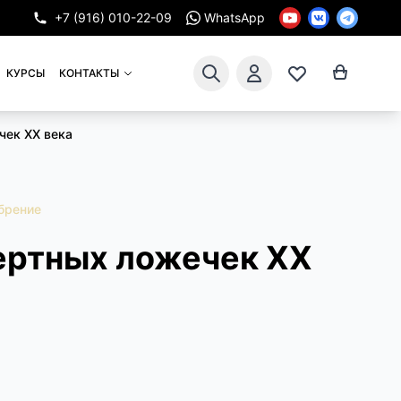
+7 (916) 010-22-09
WhatsApp
КУРСЫ
КОНТАКТЫ
чек XX века
брение
ертных ложечек XX