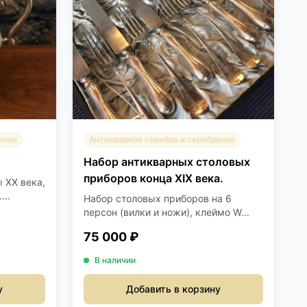
ение
Антикварное серебро и серебрение
.
Набор антикварных столовых
приборов конца XIX века.
 XX века,
..
Набор столовых приборов на 6
персон (вилки и ножи), клеймо W...
75 000 ₽
В наличии
у
Добавить в корзину