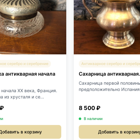
ное серебро и серебрение
Антикварное серебро и серебр
а антикварная начала
Сахарница антикварная
.
Сахарница первой половины
предположительно Испания..
 начала XX века, Франция.
 из хрусталя и се...
 ₽
8 500 ₽
ии
В наличии
Добавить в корзину
Добавить в корзин