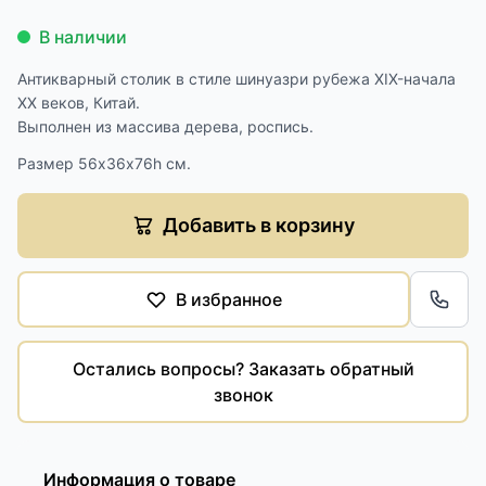
В наличии
Антикварный столик в стиле шинуазри рубежа XIX-начала
XX веков, Китай.
Выполнен из массива дерева, роспись.
Размер 56х36х76h см.
Добавить в корзину
В избранное
Обра
Остались вопросы? Заказать обратный
звонок
Информация о товаре