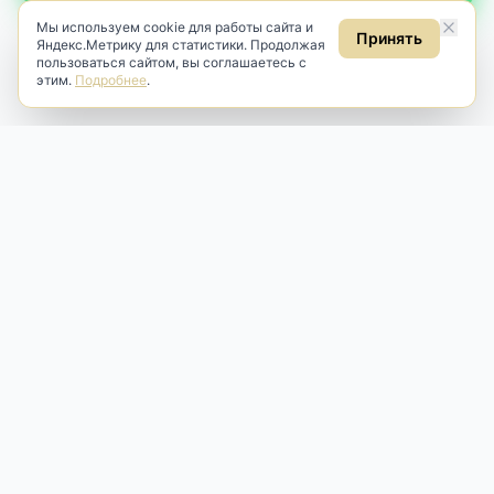
Мы используем cookie для работы сайта и
Принять
Яндекс.Метрику для статистики. Продолжая
пользоваться сайтом, вы соглашаетесь с
этим.
Подробнее
.
Antik & Brut
Антикварный магазин
Наш антикварный магазин специализируется на продаже
антикварных предметов и фарфора, изделий
художественной культуры и предметов старины разных
эпох. Мы предлагаем профессиональную реставрацию,
аренду и бережную продажу редких вещей для интерьера
и коллекционирования.