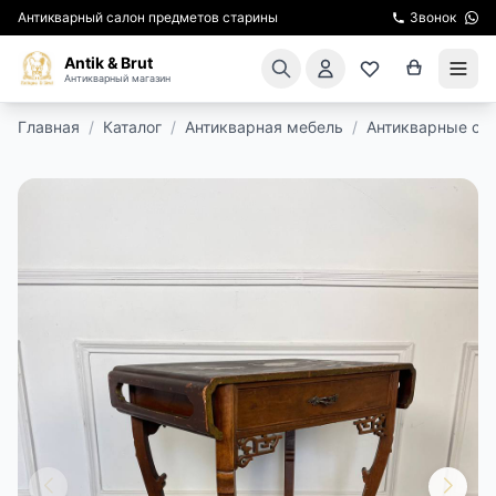
Антикварный салон предметов старины
Звонок
Antik & Brut
Антикварный магазин
Главная
/
Каталог
/
Антикварная мебель
/
Антикварные ст
КАТАЛОГ
АРЕНДА МЕБЕЛИ
ПОДАРКИ
КИНОСЪЕМКА
ЭКСКУРСИИ
РЕСТАВРАЦИЯ
КУРСЫ ПО РЕСТАВРАЦИИ