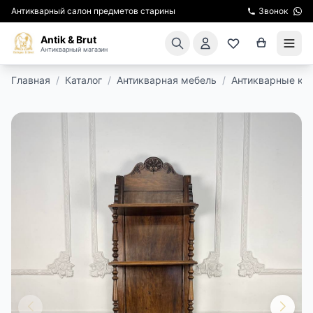
Антикварный салон предметов старины
Звонок
Antik & Brut
Антикварный магазин
Главная
/
Каталог
/
Антикварная мебель
/
Антикварные кон
КАТАЛОГ
АРЕНДА МЕБЕЛИ
ПОДАРКИ
КИНОСЪЕМКА
ЭКСКУРСИИ
РЕСТАВРАЦИЯ
КУРСЫ ПО РЕСТАВРАЦИИ