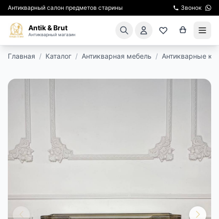
Антикварный салон предметов старины
Звонок
Antik & Brut
Антикварный магазин
Главная
/
Каталог
/
Антикварная мебель
/
Антикварные кон
КАТАЛОГ
АРЕНДА МЕБЕЛИ
ПОДАРКИ
КИНОСЪЕМКА
ЭКСКУРСИИ
РЕСТАВРАЦИЯ
КУРСЫ ПО РЕСТАВРАЦИИ