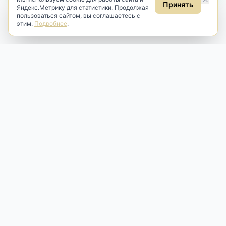
Принять
Яндекс.Метрику для статистики. Продолжая
пользоваться сайтом, вы соглашаетесь с
этим.
Подробнее
.
Antik & Brut
Антикварный магазин
Наш антикварный магазин специализируется на продаже
антикварных предметов и фарфора, изделий
художественной культуры и предметов старины разных
эпох. Мы предлагаем профессиональную реставрацию,
аренду и бережную продажу редких вещей для интерьера
и коллекционирования.