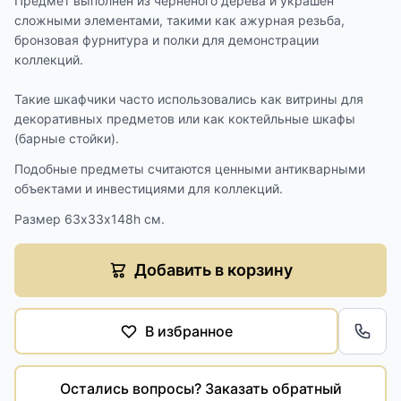
Предмет выполнен из черненого дерева и украшен
сложными элементами, такими как ажурная резьба,
бронзовая фурнитура и полки для демонстрации
коллекций.
Такие шкафчики часто использовались как витрины для
декоративных предметов или как коктейльные шкафы
(барные стойки).
Подобные предметы считаются ценными антикварными
объектами и инвестициями для коллекций.
Размер 63х33х148h см.
Добавить в корзину
В избранное
Обра
Остались вопросы? Заказать обратный