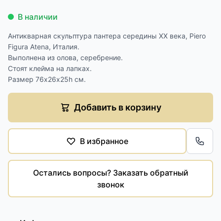
В наличии
Антикварная скульптура пантера середины XX века, Piero
Figura Atena, Италия.
Выполнена из олова, серебрение.
Стоят клейма на лапках.
Размер 76х26х25h см.
Добавить в корзину
В избранное
Обра
Остались вопросы? Заказать обратный
звонок