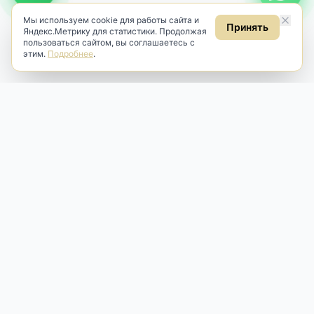
Мы используем cookie для работы сайта и
Принять
Яндекс.Метрику для статистики. Продолжая
пользоваться сайтом, вы соглашаетесь с
этим.
Подробнее
.
Antik & Brut
Антикварный магазин
Наш антикварный магазин специализируется на продаже
антикварных предметов и фарфора, изделий
художественной культуры и предметов старины разных
эпох. Мы предлагаем профессиональную реставрацию,
аренду и бережную продажу редких вещей для интерьера
и коллекционирования.