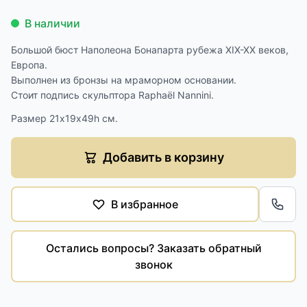
В наличии
Большой бюст Наполеона Бонапарта рубежа XIX-XX веков,
Европа.
Выполнен из бронзы на мраморном основании.
Стоит подпись скульптора Raphaël Nannini.
Размер 21х19х49h см.
Добавить в корзину
В избранное
Обра
Остались вопросы? Заказать обратный
звонок