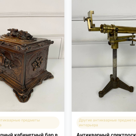
нтикварные предметы
Другие антикварные предмет
а
интерьера
рный кабинетный бар в
Антикварный спектрос