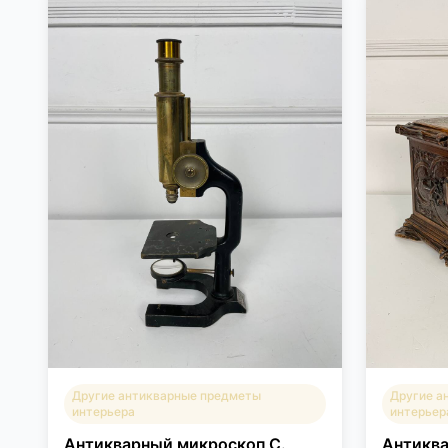
Другие антикварные предметы
Другие а
интерьера
интерьер
Антикварный микроскоп C.
Антиква