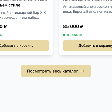
ьем стиле
Антикварный спектроскоп н
века, Европа.Выполнен из л.
пный антикварный бар XIX
икеро-водочным набо...
0 ₽
85 000 ₽
ии
В наличии
Добавить в корзину
Добавить в корзин
Посмотреть весь каталог