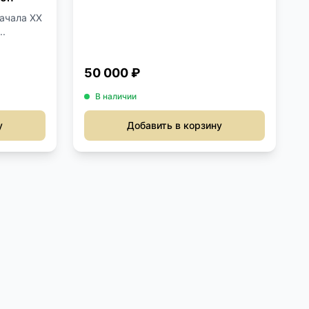
ачала XX
..
50 000 ₽
В наличии
у
Добавить в корзину