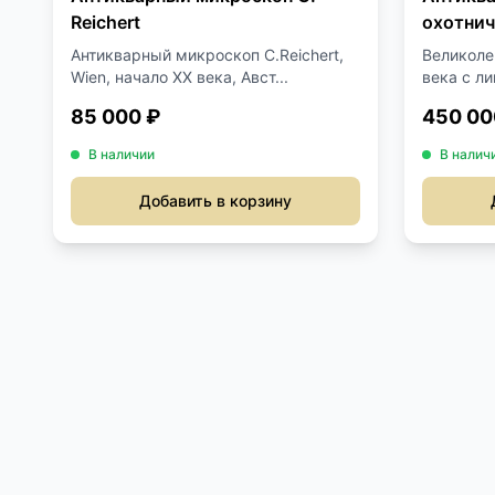
Reichert
охотнич
Антикварный микроскоп C.Reichert,
Великоле
Wien, начало XX века, Авст...
века с л
85 000 ₽
450 00
В наличии
В налич
Добавить в корзину