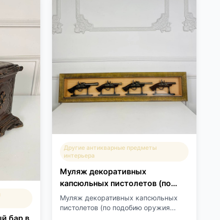
Другие антикварные предметы
интерьера
Муляж декоративных
капсюльных пистолетов (по
подобию оружия начала XIX
ы
Муляж декоративных капсюльных
века)
пистолетов (по подобию оружия...
й бар в