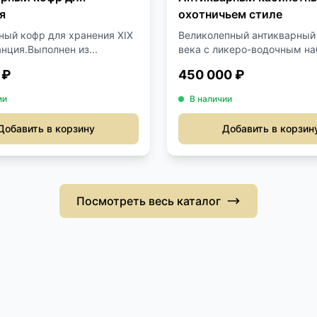
я
охотничьем стиле
ный кофр для хранения XIX
Великолепный антикварный 
нция.Выполнен из...
века с ликеро-водочным наб
 ₽
450 000 ₽
ии
В наличии
Добавить в корзину
Добавить в корзин
Посмотреть весь каталог