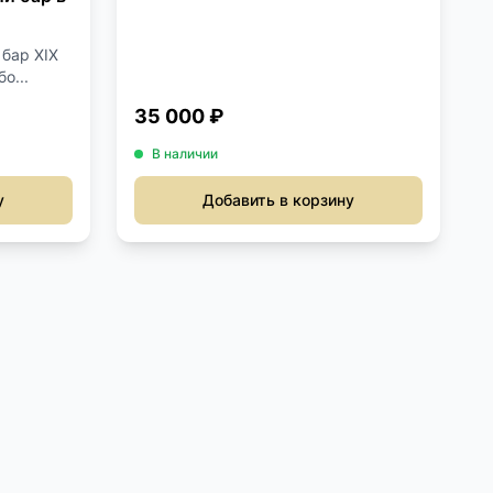
бар XIX
о...
35 000 ₽
В наличии
у
Добавить в корзину