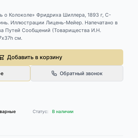
ь о Колоколе» Фридриха Шиллера, 1893 г, С-
Минь. Иллюстрации Лицень-Мейер. Напечатано в
а Путей Сообщений (Товарищества И.Н.
7х37h см.
Добавить в корзину
ое
Обратный звонок
кварные
Статус:
В наличии