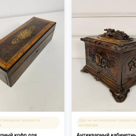
нтикварные предметы
Другие антикварные предмет
а
интерьера
рный кофр для
Антикварный кабинетны