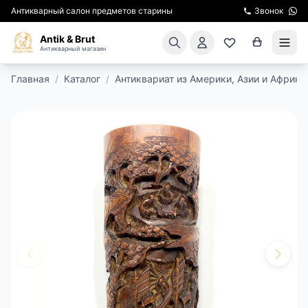
Антикварный салон предметов старины
Звонок
Antik & Brut
Антикварный магазин
Главная
/
Каталог
/
Антиквариат из Америки, Азии и Африки
КАТАЛОГ
АРЕНДА МЕБЕЛИ
ПОДАРКИ
КИНОСЪЕМКА
ЭКСКУРСИИ
РЕСТАВРАЦИЯ
КУРСЫ ПО РЕСТАВРАЦИИ