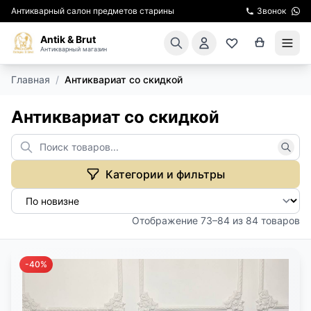
Антикварный салон предметов старины
Звонок
Antik & Brut
Антикварный магазин
Главная
/
Антиквариат со скидкой
КАТАЛОГ
Антиквариат со скидкой
АРЕНДА МЕБЕЛИ
ПОДАРКИ
Категории и фильтры
КИНОСЪЕМКА
Отображение 73–84 из 84 товаров
ЭКСКУРСИИ
РЕСТАВРАЦИЯ
-40%
КУРСЫ ПО РЕСТАВРАЦИИ