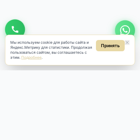
Подписаться
Даю
согласие на обработку персональных данных
в соответствии
с
Политикой
.
Даю
согласие на получение рекламных и информационных
рассылок
(ст. 18 ФЗ «О рекламе»).
Мы используем cookie для работы сайта и
Принять
Яндекс.Метрику для статистики. Продолжая
пользоваться сайтом, вы соглашаетесь с
этим.
Подробнее
.
Antik & Brut
Антикварный магазин
Наш антикварный магазин специализируется на продаже
антикварных предметов и фарфора, изделий