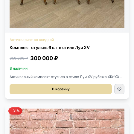
Антиквариат со скидкой
Комплект стульев 6 шт в стиле Луи XV
300 000 ₽
350 000 ₽
В наличии
Антикварный комплект стульев в стиле Луи XV рубежа XIX-XX
веков, Франция. Выполнен из массива ореха. Размер 49х49х93h
см. Высота сиденья 47h см.
В корзину
-31%