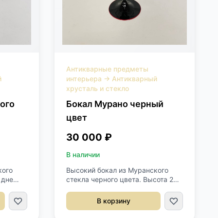
Антикварные предметы
й
интерьера
→
Антикварный
хрусталь и стекло
ого
Бокал Мурано черный
цвет
30 000 ₽
В наличии
кого
Высокий бокал из Муранского
 дне
стекла черного цвета. Высота 25
сота 25
см.
В корзину