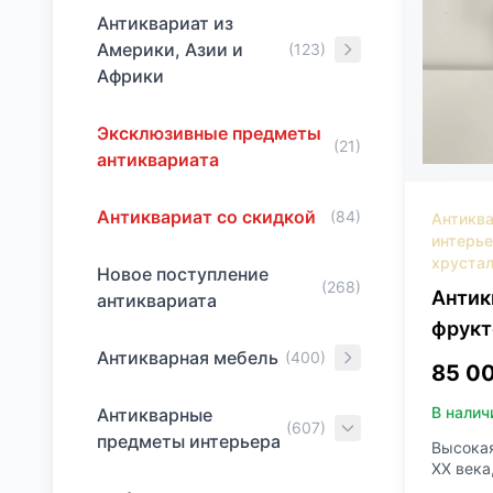
Антиквариат из
Америки, Азии и
(123)
Африки
Эксклюзивные предметы
(21)
антиквариата
Антиквариат со скидкой
(84)
Антикв
интерь
хрустал
Новое поступление
(268)
Антик
антиквариата
фрукт
Антикварная мебель
(400)
Сhrist
85 0
В налич
Антикварные
(607)
предметы интерьера
Высокая
XX века
серебре