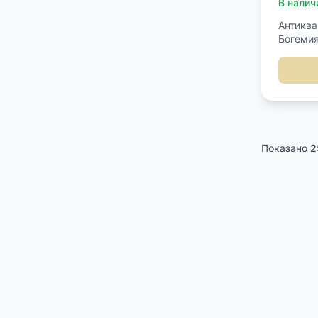
В налич
Антиква
Богемия
латуни 
роспись
Показано
2