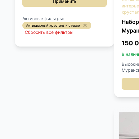
Применить
интерь
хрустал
Активные фильтры:
Набор
Антикварный хрусталь и стекло
Муран
Сбросить все фильтры
150 
В налич
Высокие
Муранск
подпись