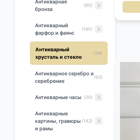
Антикварная
см Высо
(65)
бронза
стоит кл
выполне
неоклас
Антикварный
гравиро
(195)
фарфор и фаянс
стилизо
основа
орнамен
Антикварный
венков. Gallia — одна из
(34)
хрусталь и стекло
произво
известн
бренда C
Антикварное серебро и
выпуска
(50)
серебрение
металли
отличав
позволя
Антикварные часы
(20)
литые 
Антикварные
картины, гравюры
(142)
и рамы