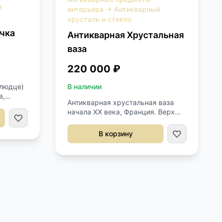
й
интерьера
→
Антикварный
хрусталь и стекло
чка
Антикварная Хрустальная
ваза
220 000 ₽
блюдце)
В наличии
а,
Антикварная хрустальная ваза
русталя
начала XX века, Франция. Верх
Диаметр
украшен латунным декором в
виде Фруктовницы и лавровой
В корзину
ветви. Высота 40,5 см. Диаметр
горловины 10 см. Диаметр
основания 11,5 см.