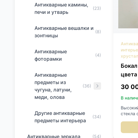
Антикварные камины,
(23)
печи и утварь
Антикварные вешалки и
(8)
зонтницы
Антикв
интерь
Антикварные
(4)
хрустал
фоторамки
Бокал
цвета
Антикварные
предметы из
30 0
(36)
чугуна, латуни,
меди, олова
В налич
Высокий
Другие антикварные
стекла 
(34)
подпись
предметы интерьера
Антикварные зеркала
(54)