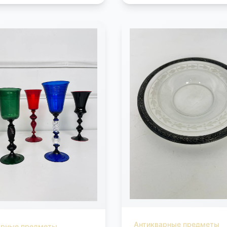
Антикварные предметы
арные предметы