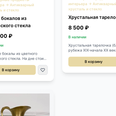
интерьера
→
Антикварны
ера
→
Антикварный
хрусталь и стекло
ь и стекло
Хрустальная тарело
 бокалов из
ского стекла
8 500 ₽
000 ₽
В наличии
Хрустальная тарелочка (
ии
рубежа XIX-начала XX век
 бокалы из цветного
Франция. Выполнено из х
ого стекла. На дне стоит
с гравировкой и латуни. 
В корзину
 Murano. Высота 25 см.
15 см.
В корзину