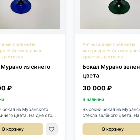
арные предметы
Антикварные предметы
ера
→
Антикварный
интерьера
→
Антикварны
ь и стекло
хрусталь и стекло
 Мурано из синего
Бокал Мурано зелен
цвета
00 ₽
30 000 ₽
ии
В наличии
 бокал из Муранского
Высокий бокал из Муранс
синего цвета. На дне стоит
стекла зелёного цвета. На
 Murano. Высота 25 см.
стоит подпись Murano. Вы
см.
В корзину
В корзину