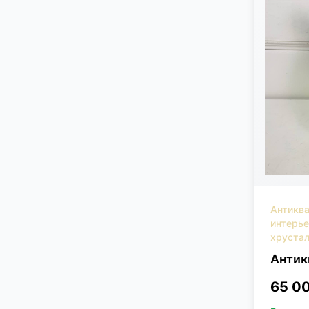
Антикв
интерь
хрустал
Антик
65 0