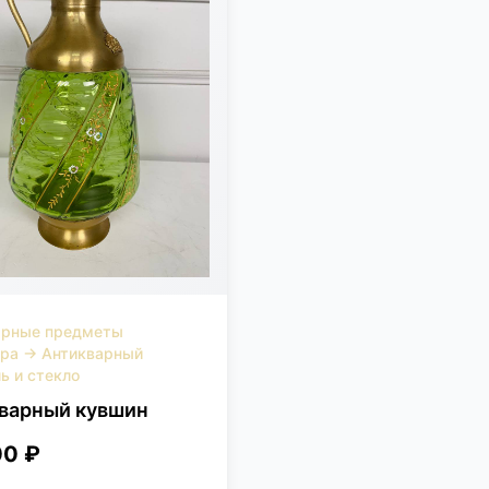
арные предметы
ера
→
Антикварный
ь и стекло
варный кувшин
00 ₽