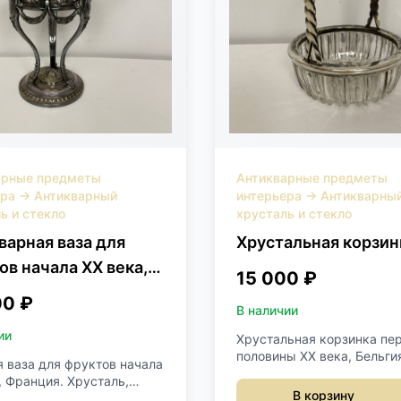
арные предметы
Антикварные предметы
ера
→
Антикварный
интерьера
→
Антикварны
ь и стекло
хрусталь и стекло
варная ваза для
Хрустальная корзин
ов начала XX века,
15 000 ₽
ofle
00 ₽
В наличии
ии
Хрустальная корзинка пе
половины XX века, Бельги
 ваза для фруктов начала
Серебрение, хрусталь. Вы
, Франция. Хрусталь,
см Диаметр 12 см
В корзину
ние. Диаметр вазона 23