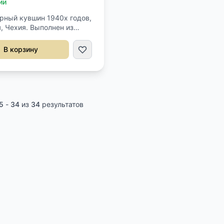
ии
рный кувшин 1940х годов,
, Чехия. Выполнен из
и цветного стекла с ручной
ю. Высота 43 см.
В корзину
5
-
34
из
34
результатов