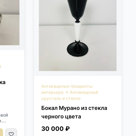
й
ка
Антикварные предметы
интерьера
→
Антикварный
хрусталь и стекло
Бокал Мурано из стекла
рвой
черного цвета
я.
сота 17
30 000 ₽