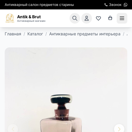
Антикварный салон предметов старины
Звонок
Antik & Brut
Антикварный магазин
Главная
/
Каталог
/
Антикварные предметы интерьера
/
Ан
КАТАЛОГ
АРЕНДА МЕБЕЛИ
ПОДАРКИ
КИНОСЪЕМКА
ЭКСКУРСИИ
РЕСТАВРАЦИЯ
КУРСЫ ПО РЕСТАВРАЦИИ