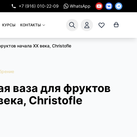
+7 (916) 010-22-09
WhatsApp
КУРСЫ
КОНТАКТЫ
руктов начала XX века, Сhristofle
брение
я ваза для фруктов
ека, Сhristofle