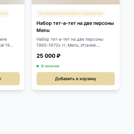
ение
Антикварное серебро и серебрение
Набор тет-а-тет на две персоны
Menu
тиле
Набор тет-а-тет на две персоны
й 19...
1960-1970х гг, Menu, Италия....
25 000 ₽
В наличии
у
Добавить в корзину