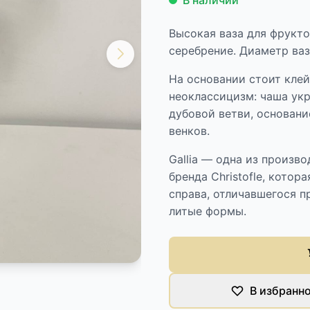
В наличии
Высокая ваза для фрукто
серебрение. Диаметр ваз
На основании стоит клейм
неоклассицизм: чаша ук
дубовой ветви, основан
венков.
Gallia — одна из произв
бренда Christofle, котор
справа, отличавшегося 
литые формы.
В избранн