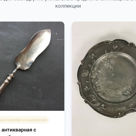
коллекции
ное серебро и серебрение
 антикварная с