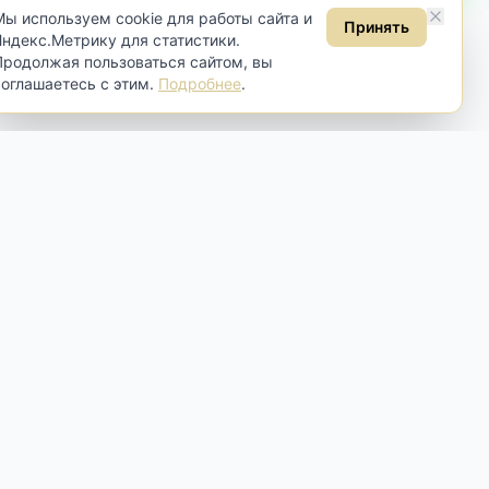
Мы используем cookie для работы сайта и
Принять
Яндекс.Метрику для статистики.
Продолжая пользоваться сайтом, вы
соглашаетесь с этим.
Подробнее
.
Контакты
Москва, Самокатная ул., 4 строение
4
Пн-Вт:
по договорённости
Ср-Сб:
10:00 - 19:00
Вс:
13:00 - 18:00