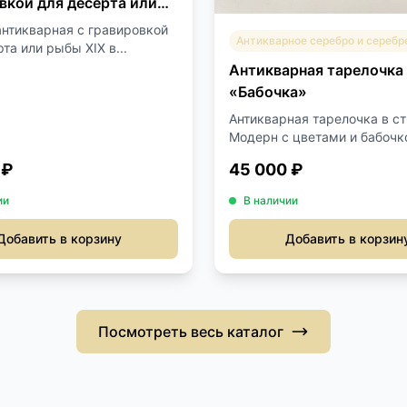
вкой для десерта или
IX век
антикварная с гравировкой
Антикварное серебро и серебр
та или рыбы XIX в...
Антикварная тарелочка
«Бабочка»
Антикварная тарелочка в с
Модерн с цветами и бабочко
 ₽
45 000 ₽
ии
В наличии
Добавить в корзину
Добавить в корзин
Посмотреть весь каталог