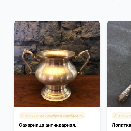
Антикварное серебро и серебрение
Антиквар
Сахарница антикварная.
Лопатка