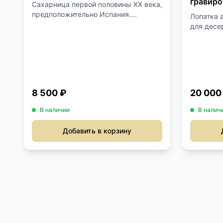
гравиро
Сахарница первой половины XX века,
рыбы, X
предположительно Испания....
Лопатка 
для десер
8 500 ₽
20 000
В наличии
В налич
Добавить в корзину