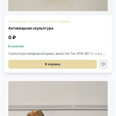
Антиквариат из Америки, Азии и Африки
Антикварная скульптура
0 ₽
В наличии
Скульптура придворной дамы, династия Тан (618-907 гг. н.э.),
Древний Китай. Терракота, следы цветной росписи. Размер
21х15х69h см.
В корзину