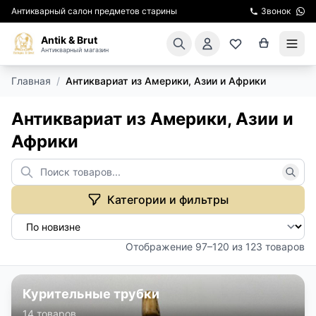
Антикварный салон предметов старины
Звонок
Antik & Brut
Антикварный магазин
Главная
/
Антиквариат из Америки, Азии и Африки
КАТАЛОГ
Антиквариат из Америки, Азии и
АРЕНДА МЕБЕЛИ
Африки
ПОДАРКИ
КИНОСЪЕМКА
Категории и фильтры
ЭКСКУРСИИ
Отображение 97–120 из 123 товаров
РЕСТАВРАЦИЯ
Курительные трубки
КУРСЫ ПО РЕСТАВРАЦИИ
14 товаров