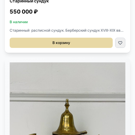
Старинный сундук
550 000 ₽
В наличии
Старинный расписной сундук. Берберский сундук XVIII-XIX вв
(?), Марокко. Массив сосны, орнаментальная роспись с трех
сторон. Крышка сундука внутри также украшена ручной
В корзину
росписью. Внутри кожа. Имеется небольшой отсек для
хранения мелких предметов. Оригинальная металлическая
фурнитура. Ширина 143 см. Глубина 48 см. Высота 61 см.