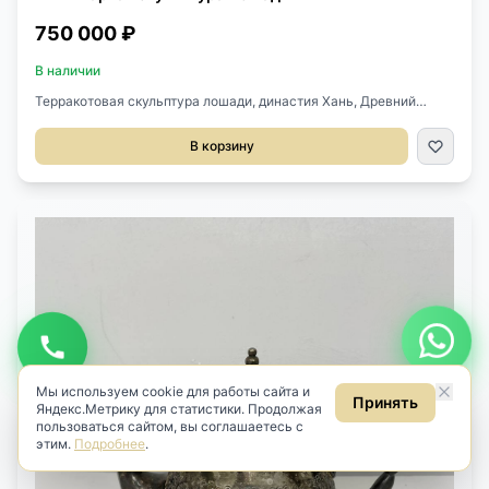
750 000 ₽
В наличии
Терракотовая скульптура лошади, династия Хань, Древний
Китай (206 до н.э.-220 н.э.). Сохранились следы цветных
пигментов. Длина 51 см. Глубина 15 см. Высота 40 см.
В корзину
Будьте в курсе новинок
Узнавайте первыми о новом антиквариате
Подписаться
Даю
согласие на обработку персональных данных
в соответствии
с
Политикой
.
Даю
согласие на получение рекламных и информационных
рассылок
(ст. 18 ФЗ «О рекламе»).
Мы используем cookie для работы сайта и
Принять
Яндекс.Метрику для статистики. Продолжая
пользоваться сайтом, вы соглашаетесь с
этим.
Подробнее
.