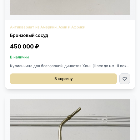
Антиквариат из Америки, Азии и Африки
Бронзовый сосуд
450 000 ₽
В наличии
Курильница для благовоний, династия Хань (II век до н.э.-II век
н.э.), Древний Китай. Бронза. Покрыта орнаментами с
изображением мифических животных. Размер: 42/32, h 24 см
В корзину