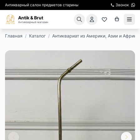
Антикварный салон предметов старины
Звонок
Antik & Brut
Антикварный магазин
Главная
/
Каталог
/
Антиквариат из Америки, Азии и Африки
КАТАЛОГ
АРЕНДА МЕБЕЛИ
ПОДАРКИ
КИНОСЪЕМКА
ЭКСКУРСИИ
РЕСТАВРАЦИЯ
КУРСЫ ПО РЕСТАВРАЦИИ