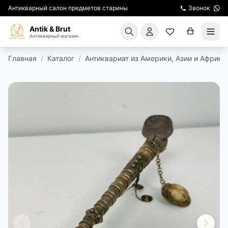
Антикварный салон предметов старины
Звонок
Antik & Brut
Антикварный магазин
Главная
/
Каталог
/
Антиквариат из Америки, Азии и Африки
КАТАЛОГ
АРЕНДА МЕБЕЛИ
ПОДАРКИ
КИНОСЪЕМКА
ЭКСКУРСИИ
РЕСТАВРАЦИЯ
КУРСЫ ПО РЕСТАВРАЦИИ