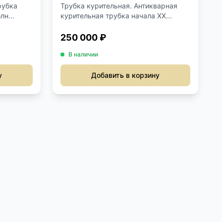
рубка
Трубка курительная. Антикварная
лн...
курительная трубка начала XX...
250 000 ₽
В наличии
у
Добавить в корзину