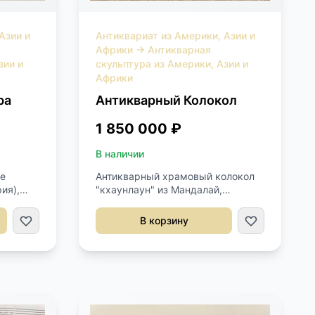
Азии и
Антиквариат из Америки, Азии и
Африки
→
Антикварная
зии и
скульптура из Америки, Азии и
Африки
ра
Антикварный Колокол
1 850 000 ₽
В наличии
е
Антикварный храмовый колокол
ия),
"кхаунлаун" из Мандалай,
ье,
Мьянма, XIX век. Выполнен из
а.
бронзы в технике утраченной
В корзину
стия
восковой модели. Размер с
бусин и
постаментом 77х45х121h см.
Диаметр 38 см. Высота 76 см. К
ется
предмету прилагается
ений
экспертное заключение.
ся