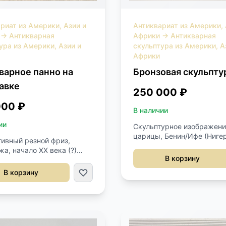
риат из Америки, Азии и
Антиквариат из Америки, 
→
Антикварная
Африки
→
Антикварная
ура из Америки, Азии и
скульптура из Америки, А
Африки
варное панно на
Бронзовая скульпту
авке
250 000 ₽
000 ₽
В наличии
ии
Скульптурное изображени
царицы, Бенин/Ифе (Нигер
ивный резной фриз,
ХIX-XX век (?). Металл, лит
а, начало ХХ века (?)
техника утраченного воск
В корзину
ручной работы, следы
Имеются небольшие отвер
ки. Размер панно
В корзину
вокруг губ для крепления 
46h см. Размер панно с
подвесок. Высота 33 см.
кой 165х25х68h см.
"Бенинская бронза" счита
одним из высших достиж
африканского искусства.
Несмотря на закрепившие