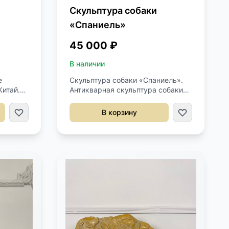
Скульптура собаки
«Спаниель»
45 000 ₽
В наличии
е
Скульптура собаки «Спаниель».
Китай.
Антикварная скульптура собаки
начала XX века, Китай. Выполнена
из камня с перламутровым
В корзину
сиянием. Длина 17 см. Ширина 4
см. Высота 14 см.