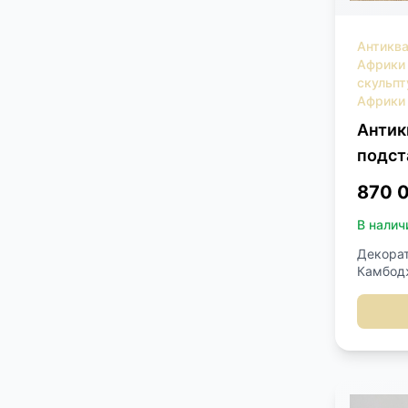
Антиква
Африки
скульпт
Африки
Антик
подст
870 
В налич
Декорат
Камбодж
Резьба 
тониров
160х10х
подстав