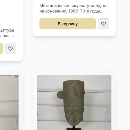
Металлическая скульптура Будды
на основании, 1960-70-е годы,
Камбоджа. Серебрение. Размер
16x10х34h см.
В корзину
льптура
авке.
,