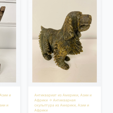
внего
лась
личных
Техника
го воска
оторые
 тайне.
ений
головы
ую
ства Ифе
орию
1890-х
отяжение
Азии и
Антиквариат из Америки, Азии и
Африки
→
Антикварная
зии и
скульптура из Америки, Азии и
Африки