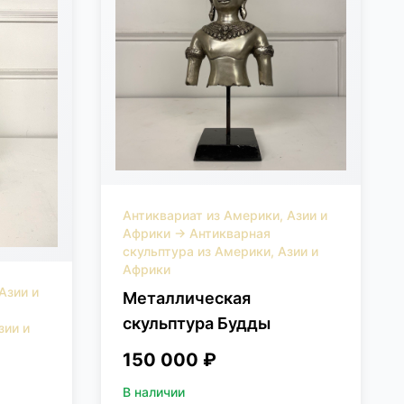
Антиквариат из Америки, Азии и
Африки
→
Антикварная
скульптура из Америки, Азии и
Африки
Азии и
Металлическая
скульптура Будды
зии и
150 000 ₽
В наличии