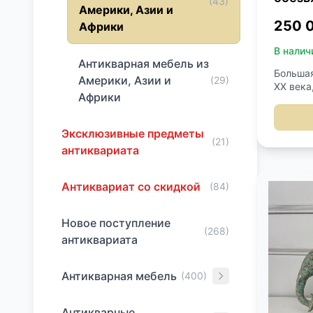
(43)
Америки, Азии и
250 
Африки
В налич
Антикварная мебель из
Большая
Америки, Азии и
(29)
XX века
Африки
дерева,
декорат
обезьян
Эксклюзивные предметы
роману 
(21)
антиквариата
Запад",
беспоко
необычн
Антиквариат со скидкой
(84)
конце к
заключе
поднож
Новое поступление
(268)
проигры
антиквариата
Король 
лет, чт
доброде
Антикварная мебель
(400)
не осво
сопрово
Антикварные
Санзанг