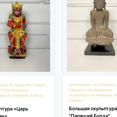
Антиквариат из Америки, 
риат из Америки, Азии и
Африки
→
Антикварная
→
Антикварная
скульптура из Америки, А
ура из Америки, Азии и
Африки
Большая скульптура
птура «Царь
"Парящий Будда"
ян»