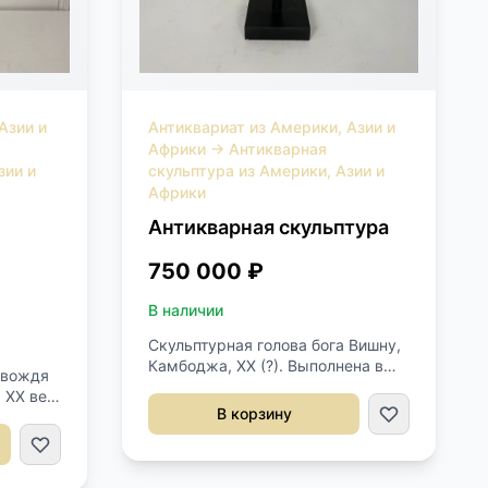
Азии и
Антиквариат из Америки, Азии и
Африки
→
Антикварная
зии и
скульптура из Америки, Азии и
Африки
Антикварная скульптура
750 000 ₽
В наличии
Скульптурная голова бога Вишну,
Камбоджа, ХХ (?). Выполнена в
 вождя
традициях кхмерской
 XX век.
монументальной пластики VII
В корзину
нинская
века. Песчаник, металлический
из
постамент. Размер 26х26х53h см.