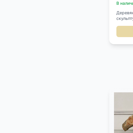
В налич
Деревя
скульпту
Изображ
Тан (?)
из плек
роспись