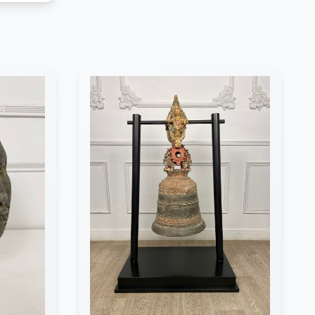
ся
внего
лась
личных
Техника
го воска
оторые
 тайне.
1890-х
отяжение
х16х66h