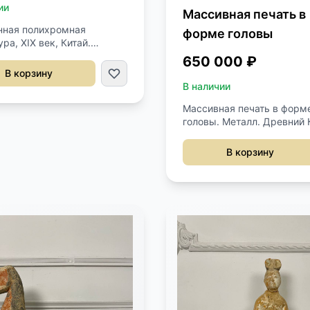
ии
Массивная печать в
нная полихромная
форме головы
ра, XIX век, Китай.
ает придворного эпохи
650 000 ₽
. Современная подставка
В корзину
сигласа. Резьба, ручная
В наличии
. Размер 30х31х45h см.
Массивная печать в форм
головы. Металл. Древний 
Размер 18/15, h 31 см
В корзину