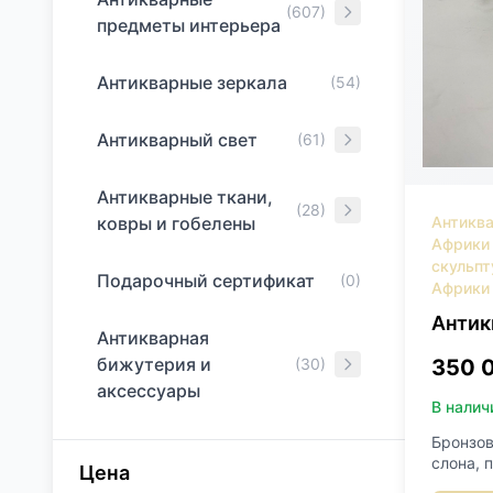
(607)
извлече
предметы интерьера
(тексто
После т
Антикварные зеркала
проявил
(54)
даруетс
Размер
Антикварный свет
(61)
Антикварные ткани,
(28)
ковры и гобелены
Антиква
Африки
скульпт
Подарочный сертификат
(0)
Африки
Антик
Антикварная
бижутерия и
(30)
350 
аксессуары
В налич
Бронзов
слона, 
Цена
ритуаль