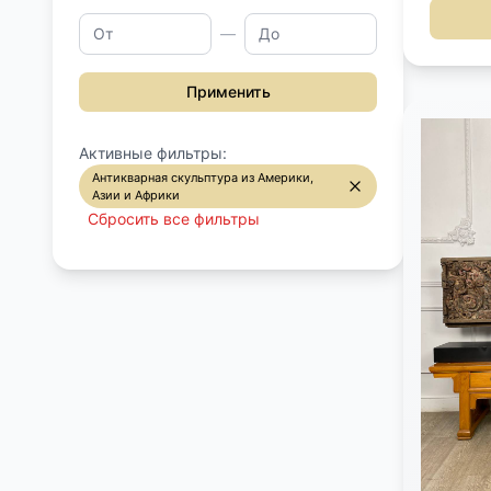
Хань. Р
—
Применить
Активные фильтры:
Антикварная скульптура из Америки,
Азии и Африки
Сбросить все фильтры