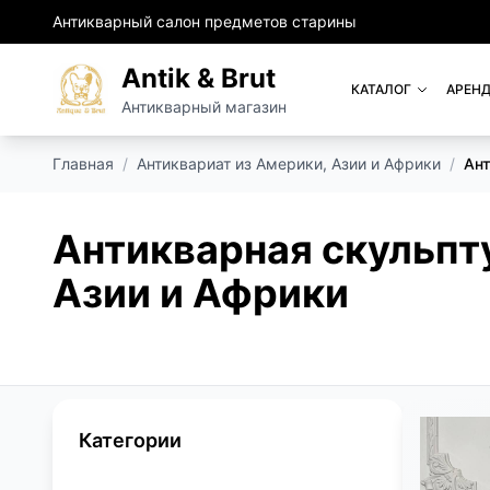
Антикварный салон предметов старины
Antik & Brut
КАТАЛОГ
АРЕНД
Антикварный магазин
Главная
/
Антиквариат из Америки, Азии и Африки
/
Ант
Антикварная скульпт
Азии и Африки
Категории