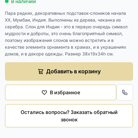
В наличии
Пара редких, декоративных подставок-слоников начала
XX, Мумбаи, Индия. Выполнены из дерева, чеканка из
серебра. Слон для Индии - это в первую очередь символ
мудрости и доброты, это очень благоприятный символ,
поэтому изображения слонов можно встретить и в
качестве элемента орнамента в храмах, и в украшениях
домов, и в декоре одежды. Размер 38х19х34h см.
Добавить в корзину
В избранное
Обра
Остались вопросы? Заказать обратный
звонок