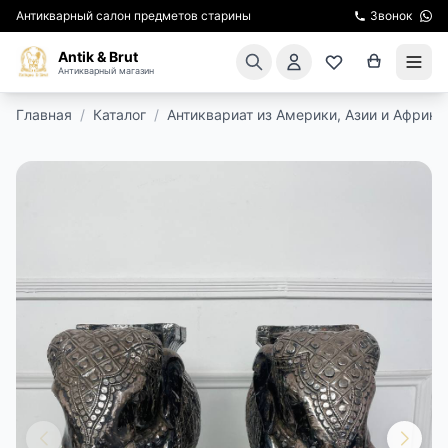
Антикварный салон предметов старины
Звонок
Antik & Brut
Антикварный магазин
Главная
/
Каталог
/
Антиквариат из Америки, Азии и Африки
КАТАЛОГ
АРЕНДА МЕБЕЛИ
ПОДАРКИ
КИНОСЪЕМКА
ЭКСКУРСИИ
РЕСТАВРАЦИЯ
КУРСЫ ПО РЕСТАВРАЦИИ