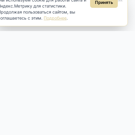
Принять
Яндекс.Метрику для статистики.
Продолжая пользоваться сайтом, вы
соглашаетесь с этим.
Подробнее
.
Контакты
Москва, Самокатная ул., 4 строение
4
Пн-Вт:
по договорённости
Ср-Сб:
10:00 - 19:00
Вс:
13:00 - 18:00
+7 (916) 010-22-09