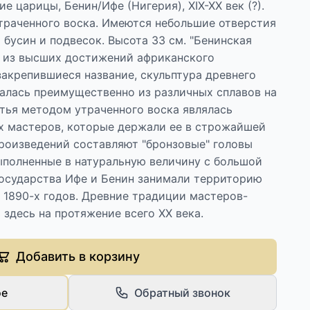
 царицы, Бенин/Ифе (Нигерия), ХIX-XX век (?).
утраченного воска. Имеются небольшие отверстия
 бусин и подвесок. Высота 33 см. "Бенинская
м из высших достижений африканского
закрепившиеся название, скульптура древнего
валась преимущественно из различных сплавов на
тья методом утраченного воска являлась
х мастеров, которые держали ее в строжайшей
произведений составляют "бронзовые" головы
ыполненные в натуральную величину с большой
Государства Ифе и Бенин занимали территорию
 1890-х годов. Древние традиции мастеров-
здесь на протяжение всего ХХ века.
Добавить в корзину
ое
Обратный звонок