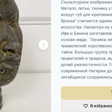
Скульптурное изображение
Металл, литье, техника 
вокруг губ для крепления
бронза" считается одни
искусства. Несмотря на 
Ифе и Бенина изготавли
основе меди. Техника ли
привилегией королевски
тайне. Большую группу 
правителей и предков, в
долей реалистичности. 
современной Нигерии до
литейщиков сохранялись 
В избранн