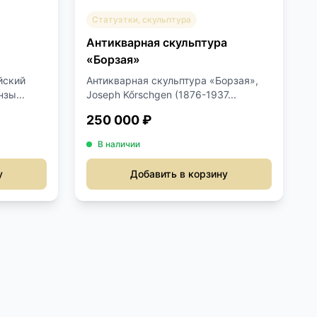
Статуэтки, скульптура
Антикварная скульптура
«Борзая»
йский
Антикварная скульптура «Борзая»,
зы...
Joseph Kőrschgen (1876-1937...
250 000 ₽
В наличии
у
Добавить в корзину