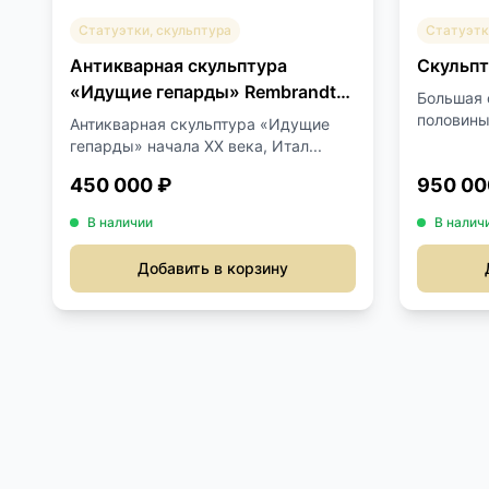
Статуэтки, скульптура
Статуэтк
Антикварная скульптура
Скульпт
«Идущие гепарды» Rembrandt
Большая 
Bugatti
половины 
Антикварная скульптура «Идущие
гепарды» начала XX века, Итал...
450 000 ₽
950 00
В наличии
В налич
Добавить в корзину