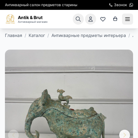
Антикварный салон предметов старины
Звонок
Antik & Brut
Антикварный магазин
Главная
/
Каталог
/
Антикварные предметы интерьера
/
Ан
КАТАЛОГ
АРЕНДА МЕБЕЛИ
ПОДАРКИ
КИНОСЪЕМКА
ЭКСКУРСИИ
РЕСТАВРАЦИЯ
КУРСЫ ПО РЕСТАВРАЦИИ