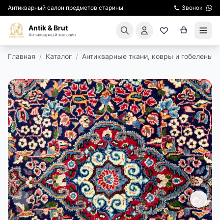
Антикварный салон предметов старины
Звонок
Antik & Brut
Антикварный магазин
Главная
/
Каталог
/
Антикварные ткани, ковры и гобелены
/
КАТАЛОГ
АРЕНДА МЕБЕЛИ
ПОДАРКИ
КИНОСЪЕМКА
ЭКСКУРСИИ
РЕСТАВРАЦИЯ
КУРСЫ ПО РЕСТАВРАЦИИ