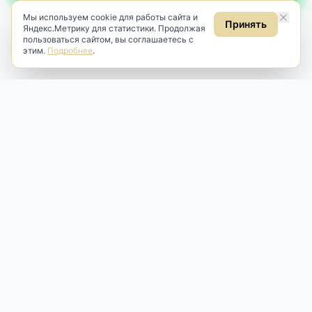
Мы используем cookie для работы сайта и
Принять
Яндекс.Метрику для статистики. Продолжая
пользоваться сайтом, вы соглашаетесь с
этим.
Подробнее
.
Antik & Brut
Антикварный магазин
Наш антикварный магазин специализируется на продаже
антикварных предметов и фарфора, изделий
художественной культуры и предметов старины разных
эпох. Мы предлагаем профессиональную реставрацию,
аренду и бережную продажу редких вещей для интерьера
и коллекционирования.