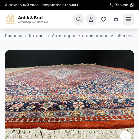
Антикварный салон предметов старины
Звонок
Antik & Brut
Антикварный магазин
Главная
/
Каталог
/
Антикварные ткани, ковры и гобелены
/
КАТАЛОГ
АРЕНДА МЕБЕЛИ
ПОДАРКИ
КИНОСЪЕМКА
ЭКСКУРСИИ
РЕСТАВРАЦИЯ
КУРСЫ ПО РЕСТАВРАЦИИ