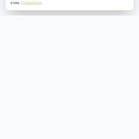
этим.
Подробнее
.
Antik & Brut
Антикварный магазин
Наш антикварный магазин специализируется на продаже
антикварных предметов и фарфора, изделий
художественной культуры и предметов старины разных
эпох. Мы предлагаем профессиональную реставрацию,
аренду и бережную продажу редких вещей для интерьера
и коллекционирования.