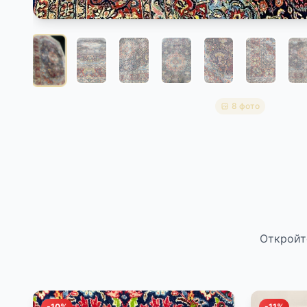
8 фото
Откройт
-10%
-11%