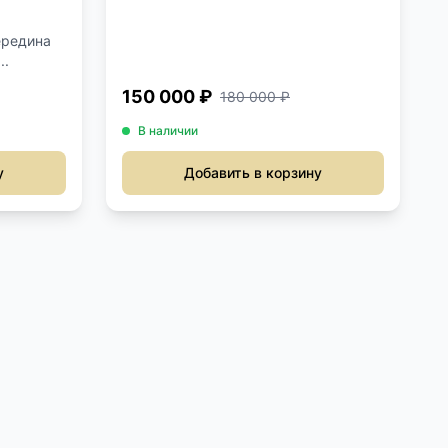
ередина
..
150 000 ₽
180 000 ₽
В наличии
у
Добавить в корзину