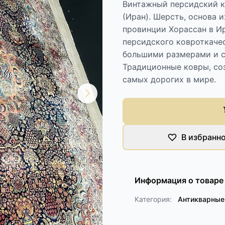
Винтажный персидский к
(Иран). Шерсть, основа 
провинции Хорассан в Ир
персидского ковроткаче
большими размерами и 
Традиционные ковры, соз
самых дорогих в мире.
В избранн
Информация о товаре
Категория:
Антикварные