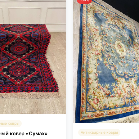
ные ковры
Антикварные ковры
ный ковер «Сумах»