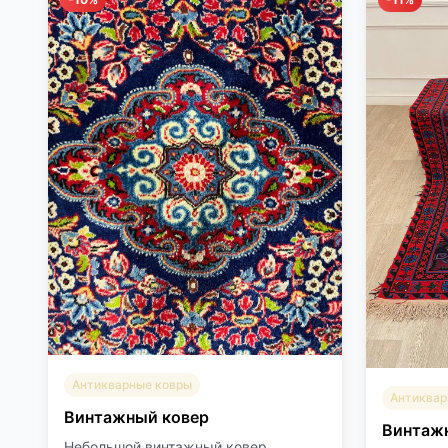
Антикварные ковры
Антиквар
Винтажный ковер
Винтаж
Небольшой винтажный ковер,