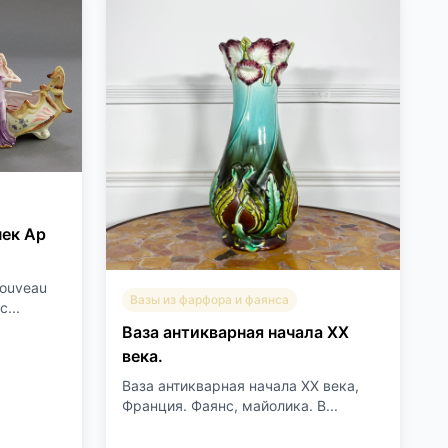
чек Ар
nouveau
Вазы из фарфора и фаянса
...
Ваза антикварная начала XX
века.
Ваза антикварная начала XX века,
Франция. Фаянс, майолика. В...