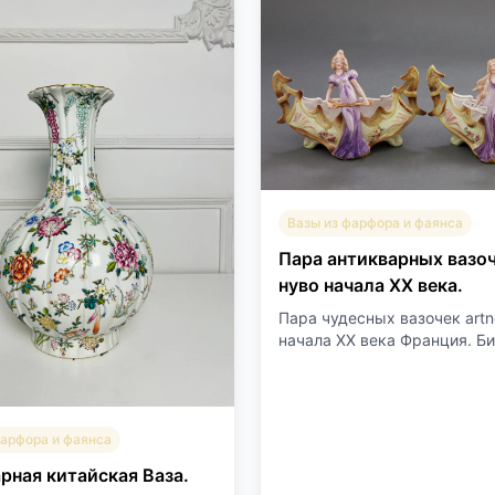
Вазы из фарфора и фаянса
Пара антикварных вазо
нуво начала XX века.
Пара чудесных вазочек art
начала XX века Франция. Бис
фарфора и фаянса
рная китайская Ваза.