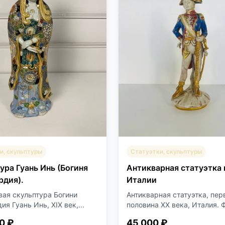
и, скульптуры
Статуэтки, скульптуры
ура Гуань Инь (Богиня
Антикварная статуэтка 
дия).
Италии
ая скульптура Богини
Антикварная статуэтка, пер
я Гуань Инь, XIX век,...
половина ХХ века, Италия. Ф
0 ₽
45 000 ₽