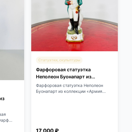
Статуэтки, скульптуры
Фарфоровая статуэтка
Неполеон Буонапарт из
коллекции «Армия Наполеона I»
Фарфоровая статуэтка Неполеон
второй половины XX века.
Буонапарт из коллекции «Армия...
из
вая
арф...
17 000 ₽