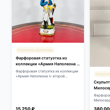
Статуэтки, скульптуры
Фарфоровая статуэтка из
коллекции «Армия Наполеона I»
второй половины XX века
Фарфоровая статуэтка из коллекции
Статуэтк
«Армия Наполеона I» второй...
Скульпт
Милосер
Фарфоров
Милосерди
15 250 ₽
380 00