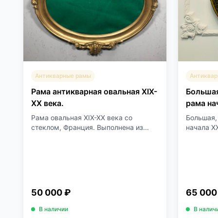
Антикварные рамы
Антиквар
Рама антикварная овальная XIX-
Большая
XX века.
рама на
Рама овальная XIX-XX века со
Большая,
стеклом, Франция. Выполнена из...
начала XX
50 000 ₽
65 000
В наличии
В налич