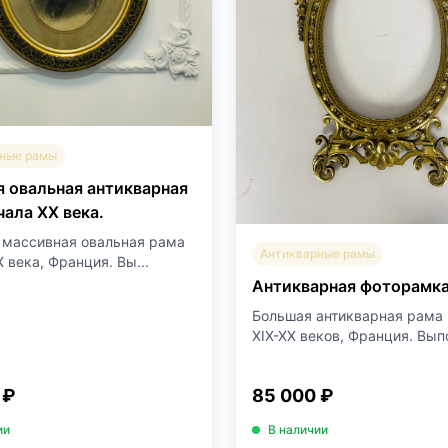
ные рамы
 овальная антикварная
чала XX века.
 массивная овальная рама
Антикварные рамы
 века, Франция. Вы...
Антикварная фоторамк
Большая антикварная рама
XIX-XX веков, Франция. Выпо
 ₽
85 000 ₽
ии
В наличии