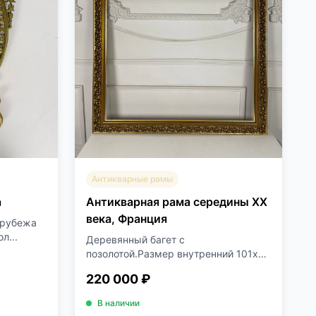
Антикварные рамы
а
Антикварная рама середины XX
века, Франция
 рубежа
л...
Деревянный багет с
позолотой.Размер внутренний 101х83
см.Вне...
220 000 ₽
В наличии