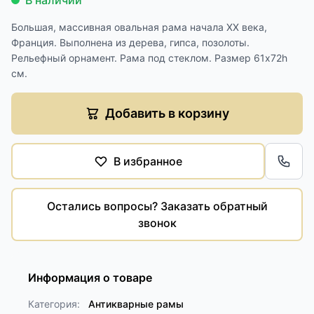
В наличии
Большая, массивная овальная рама начала XX века,
Франция. Выполнена из дерева, гипса, позолоты.
Рельефный орнамент. Рама под стеклом. Размер 61х72h
см.
Добавить в корзину
В избранное
Обра
Остались вопросы? Заказать обратный
звонок
Информация о товаре
Категория:
Антикварные рамы