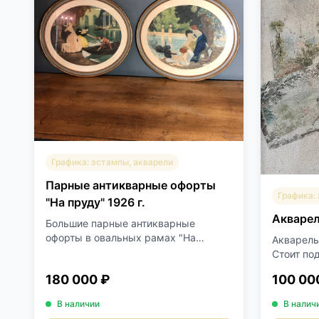
Графика: эстампы, акварели
Парные антикварные офорты
Графика:
"На пруду" 1926 г.
Акваре
Большие парные антикварные
офорты в овальных рамах "На
Акварель,
пруду...
Стоит под
180 000 ₽
100 00
В наличии
В налич