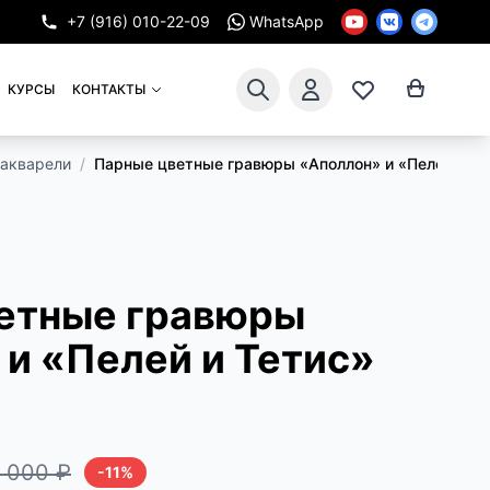
+7 (916) 010-22-09
WhatsApp
КУРСЫ
КОНТАКТЫ
 акварели
/
Парные цветные гравюры «Аполлон» и «Пелей и Тет
етные гравюры
и «Пелей и Тетис»
 000 ₽
-11%