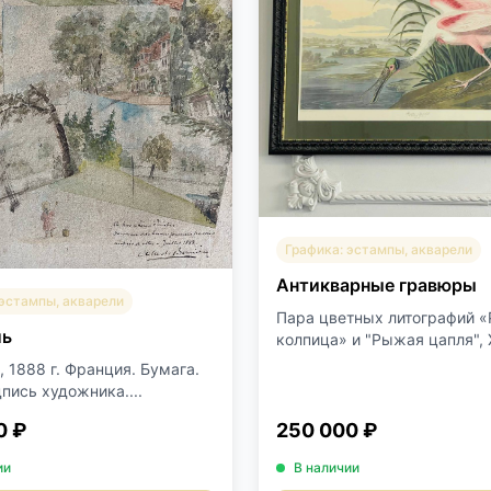
Графика: эстампы, акварели
Антикварные гравюры
 эстампы, акварели
Пара цветных литографий «
ль
колпица» и "Рыжая цапля", Х
 1888 г. Франция. Бумага.
пись художника....
0 ₽
250 000 ₽
ии
В наличии