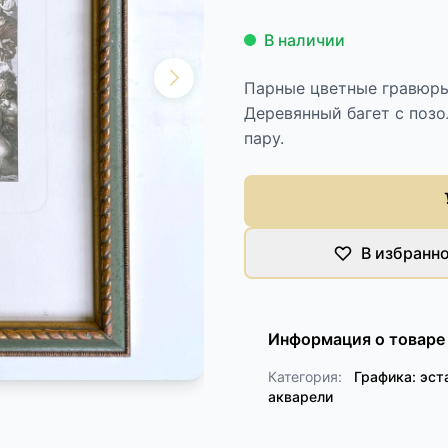
В наличии
Парные цветные гравюры 
Деревянный багет с позо
пару.
В избранн
Информация о товаре
Категория:
Графика: эст
акварели