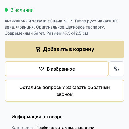
В наличии
Антикварный эстамп «Сцена N 12. Тепло рук» начала XX
века, Франция. Оригинальное шелковое паспарту.
Современный багет. Размер 47,5х42,5 см
Добавить в корзину
В избранное
Обра
Остались вопросы? Заказать обратный
звонок
Информация о товаре
Категория:
Графика: эстампы, акварели