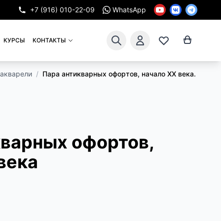
+7 (916) 010-22-09
WhatsApp
КУРСЫ
КОНТАКТЫ
 акварели
/
Пара антикварных офортов, начало XX века.
кварных офортов,
века