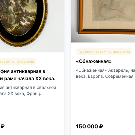
Графика: эстампы, акварели
«Обнаженная»
 эстампы, акварели
«Обнаженная» Акварель, н
фия антикварная в
века, Европа. Современная р
й раме начала XX века.
ия антикварная в овальной
ла XX века, Франц...
 ₽
150 000 ₽