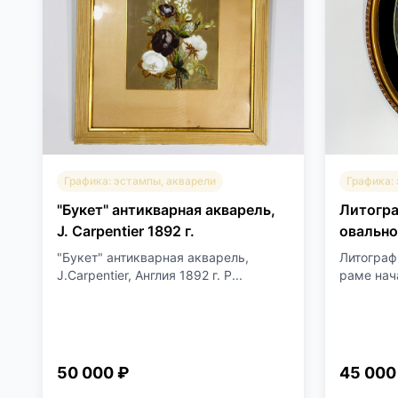
Графика: эстампы, акварели
Графика:
"Букет" антикварная акварель,
Литогра
J. Carpentier 1892 г.
овально
"Букет" антикварная акварель,
Литограф
J.Carpentier, Англия 1892 г. Р...
раме нача
50 000 ₽
45 000