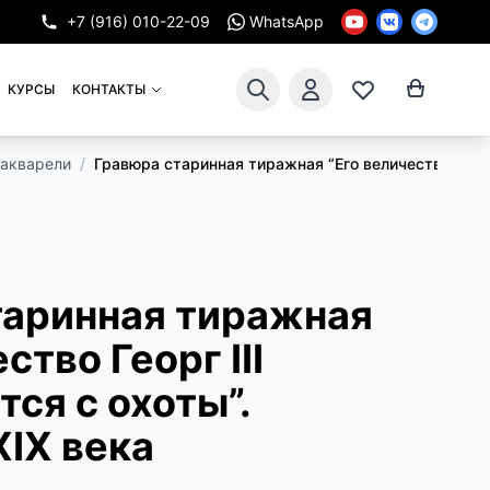
+7 (916) 010-22-09
WhatsApp
КУРСЫ
КОНТАКТЫ
 акварели
/
Гравюра старинная тиражная “Его величество Георг
таринная тиражная
ство Георг III
ся с охоты”.
IX века