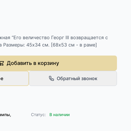
ная “Его величество Георг III возвращается с
а Размеры: 45х34 см. [68x53 см - в раме]
Добавить в корзину
ое
Обратный звонок
ампы,
Статус:
В наличии