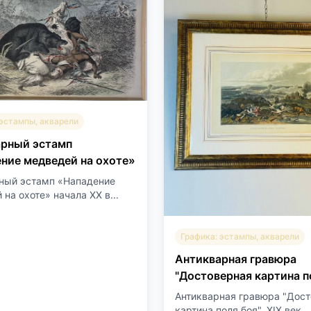
 эстампы, акварели
арный эстамп
ние медведей на охоте»
ный эстамп «Нападение
на охоте» начала XX в...
Графика: эстампы, акварели
Антикварная гравюра
"Достоверная картина п
Антикварная гравюра "Дос
картина поля боя", ХIХ век,..