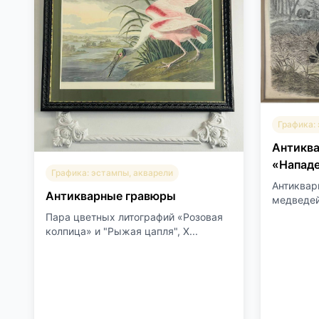
Графика:
Антикв
«Нападе
Графика: эстампы, акварели
Антиквар
Антикварные гравюры
медведей 
Пара цветных литографий «Розовая
колпица» и "Рыжая цапля", Х...