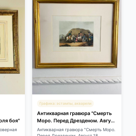
Графика: эстампы, акварели
Антикварная гравюра "Смерть
оля боя"
Моро. Перед Дрезденом. Август
1813"
товерная
Антикварная гравюра "Смерть Моро.
.
Перед Дрезденом. Август 18...