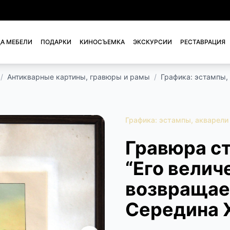
А МЕБЕЛИ
ПОДАРКИ
КИНОСЪЕМКА
ЭКСКУРСИИ
РЕСТАВРАЦИЯ
/
Антикварные картины, гравюры и рамы
/
Графика: эстампы,
Графика: эстампы, акварели
Гравюра с
“Его величе
возвращает
Середина X