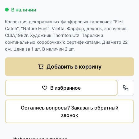
В наличии
Коллекция декоративных фарфоровых тарелочек "First
Catch", "Nature Hunt", Viletta. Фарфор, деколь, золочение.
США,1982г. Художник Thornton Utz. Тарелки а
оригинальных коробочках с сертификатами. Диаметр 22
см. Цена за 1 шт. В наличии 2 шт.
Добавить в корзину
В избранное
Обра
Остались вопросы? Заказать обратный
звонок