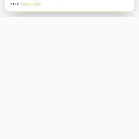
этим.
Подробнее
.
Antik & Brut
Антикварный магазин
Наш антикварный магазин специализируется на продаже
антикварных предметов и фарфора, изделий
художественной культуры и предметов старины разных
эпох. Мы предлагаем профессиональную реставрацию,
аренду и бережную продажу редких вещей для интерьера
и коллекционирования.