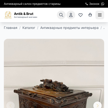
Антикварный салон предметов старины
Звонок
Antik & Brut
Антикварный магазин
Главная
/
Каталог
/
Антикварные предметы интерьера
/
Ан
КАТАЛОГ
АРЕНДА МЕБЕЛИ
ПОДАРКИ
КИНОСЪЕМКА
ЭКСКУРСИИ
РЕСТАВРАЦИЯ
КУРСЫ ПО РЕСТАВРАЦИИ