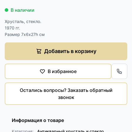
В наличии
Хрусталь, стекло.
1970 гг.
Размер 7х6х27h см
Добавить в корзину
В избранное
Обра
Остались вопросы? Заказать обратный
звонок
Информация о товаре
Категория:
Антикварный хрусталь и стекло