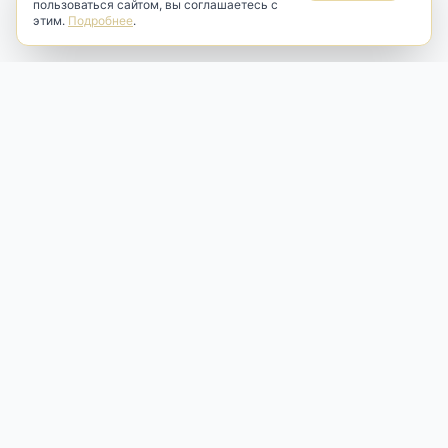
пользоваться сайтом, вы соглашаетесь с
этим.
Подробнее
.
Antik & Brut
Антикварный магазин
Наш антикварный магазин специализируется на продаже
антикварных предметов и фарфора, изделий
художественной культуры и предметов старины разных
эпох. Мы предлагаем профессиональную реставрацию,
аренду и бережную продажу редких вещей для интерьера
и коллекционирования.