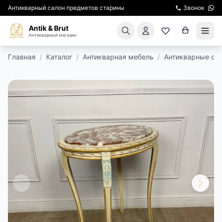
Антикварный салон предметов старины
Звонок
Antik & Brut
Антикварный магазин
Главная
/
Каталог
/
Антикварная мебель
/
Антикварные ст
КАТАЛОГ
АРЕНДА МЕБЕЛИ
ПОДАРКИ
КИНОСЪЕМКА
ЭКСКУРСИИ
РЕСТАВРАЦИЯ
КУРСЫ ПО РЕСТАВРАЦИИ